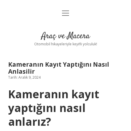
menüyü
Anasayfa
aç
Gizlilik Politikası
Araç ve Macera
Yasal Uyarı
Otomobil hikayeleriyle keyifli yolculuk!
Hakkımızda
Kameranın Kayıt Yaptığını Nasıl
Anlasilir
Tarih: Aralık 9, 2024
Kameranın kayıt
yaptığını nasıl
anlarız?