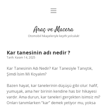
menüyü
Anasayfa
aç
Gizlilik Politikası
Araç ve Macera
Yasal Uyarı
Otomobil hikayeleriyle keyifli yolculuk!
Hakkımızda
Kar tanesinin adı nedir ?
Tarih: Kasım 14, 2025
Kar Tanesinin Adı Nedir? Kar Tanesiyle Tanıştık,
Şimdi İsim Mi Koyalım?
Bazen hayat, kar tanelerinin düşüşü gibi olur: hafif,
yumuşak, ama her birinin kendine has bir hikayesi
vardır. Ama durun, kar taneleri gerçekten isimsiz mi?
Onları tanımlarken “kar” demek yetiyor mu, yoksa