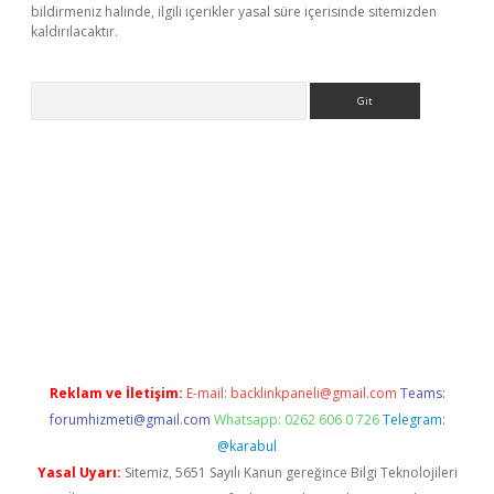
bildirmeniz halinde, ilgili içerikler yasal süre içerisinde sitemizden
kaldırılacaktır.
Arama
asino
Reklam ve İletişim:
E-mail:
backlinkpaneli@gmail.com
Teams:
forumhizmeti@gmail.com
Whatsapp: 0262 606 0 726
Telegram:
@karabul
Yasal Uyarı:
Sitemiz, 5651 Sayılı Kanun gereğince Bilgi Teknolojileri