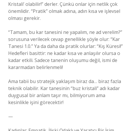
Kristali’ olabilir!” derler. Çünkü onlar için netlik çok
önemlidir. “Pratik” olmak adına, adın kısa ve işlevsel
olması gerekir.
“Tamam, bu kar tanesini ne yapalım, ne ad verelim?”
sorusuna verilecek cevap genellikle şöyle olur: “Kar
Tanesi 1.0.” Ya da daha da pratik olurlar: “Kış Küresi!”
Hedefleri basittir: ne kadar kısa ve anlaşılır olursa o
kadar etkili. Sadece tanenin oluşumu değil, ismi de
kararmadan belirlenmeli!
Ama tabii bu stratejik yaklaşım biraz da… biraz fazla
teknik olabilir. Kar tanesinin “buz kristali” adı kadar
duygusal bir anlam taşır mı, bilmiyorum ama
kesinlikle işini görecektir!
—
Kadınlar: Empatik, İlişki Odaklı ve Yaratıcı Bir İsim