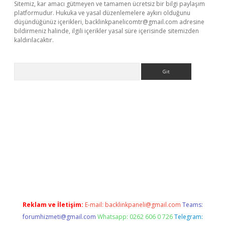
Sitemiz, kar amacı gütmeyen ve tamamen ücretsiz bir bilgi paylaşım
platformudur. Hukuka ve yasal düzenlemelere aykırı olduğunu
düşündüğünüz içerikleri,
backlinkpanelicomtr@gmail.com
adresine
bildirmeniz halinde, ilgili içerikler yasal süre içerisinde sitemizden
kaldırılacaktır.
Arama
ino
Reklam ve İletişim:
E-mail:
backlinkpaneli@gmail.com
Teams:
forumhizmeti@gmail.com
Whatsapp: 0262 606 0 726
Telegram: