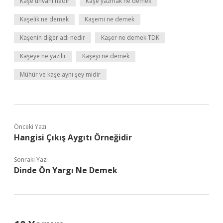
Kaşe ünvanı nedir
Kaşe yazmak ne demek
Kaşelik ne demek
Kaşemi ne demek
Kaşenin diğer adı nedir
Kaşer ne demek TDK
Kaşeye ne yazılır
Kaşeyi ne demek
Mühür ve kaşe aynı şey midir
Önceki Yazı
Hangisi Çıkış Aygıtı Örneğidir
Sonraki Yazı
Dinde Ön Yargı Ne Demek