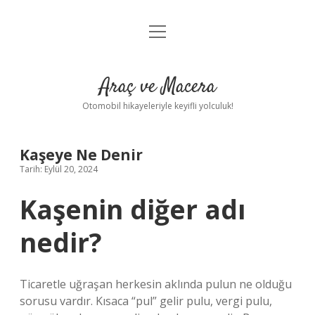
menüyü
Anasayfa
aç
Gizlilik Politikası
Araç ve Macera
Yasal Uyarı
Otomobil hikayeleriyle keyifli yolculuk!
Hakkımızda
Kaşeye Ne Denir
Tarih: Eylül 20, 2024
Kaşenin diğer adı
nedir?
Ticaretle uğraşan herkesin aklında pulun ne olduğu
sorusu vardır. Kısaca “pul” gelir pulu, vergi pulu,