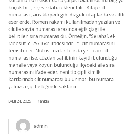
kullanılan örnekler daha çarpıcı olabilirdi. Bu bilgiye
küçük bir çerçeve daha eklenebilir: Kitap cilt
numarası , ansiklopedi gibi dizgeli kitaplarda ve ciltli
eserlerde, Romen rakamı kullanılmadan yazılan ve
cilt ile sayfa numarası arasında eğik çizgi ile
belirtilen sıra numarasıdır. Örneğin, “Serahsî, el-
Mebsut, c. 29/164” ifadesinde “c” cilt numarasını
temsil eder. Nüfus cüzdanlarında yer alan cilt
numarası ise, cüzdan sahibinin kayıtlı bulunduğu
mahalle veya köyün bulunduğu ilçedeki aile sıra
numarasını ifade eder. Yeni tip çipli kimlik
kartlarında cilt numarası bulunmaz; bu numara
yalnızca çip belleğinde saklanır.
Eylül 24, 2025
Yanıtla
admin