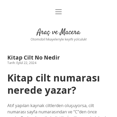
menüyü
Anasayfa
aç
Gizlilik Politikası
Araç ve Macera
Yasal Uyarı
Otomobil hikayeleriyle keyifli yolculuk!
Hakkımızda
Kitap Cilt No Nedir
Tarih: Eylül 22, 2024
Kitap cilt numarası
nerede yazar?
Atıf yapılan kaynak ciltlerden oluşuyorsa, cilt
numarası sayfa numarasından ve “C”den önce