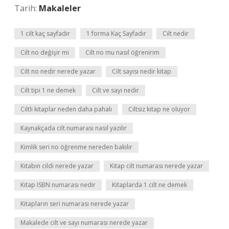
Tarih:
Makaleler
1 cilt kaç sayfadır
1 forma Kaç Sayfadır
Cilt nedir
Cilt no değişir mi
Cilt no mu nasıl öğrenirim
Cilt no nedir nerede yazar
Cilt sayısı nedir kitap
Cilt tipi 1 ne demek
Cilt ve sayı nedir
Ciltli kitaplar neden daha pahalı
Ciltsiz kitap ne oluyor
Kaynakçada cilt numarası nasıl yazılır
Kimlik seri no öğrenme nereden bakılır
Kitabın cildi nerede yazar
Kitap cilt numarası nerede yazar
Kitap ISBN numarası nedir
Kitaplarda 1 cilt ne demek
Kitapların seri numarası nerede yazar
Makalede cilt ve sayı numarası nerede yazar