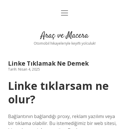
menüyü
Anasayfa
aç
Gizlilik Politikası
Araç ve Macera
Yasal Uyarı
Otomobil hikayeleriyle keyifli yolculuk!
Hakkımızda
Linke Tıklamak Ne Demek
Tarih: Nisan 4, 2025
Linke tıklarsam ne
olur?
Bağlantının bağlandığı proxy, reklam yazılımı veya
bir tıklama olabilir. Bu istemediğimiz bir web sitesi,