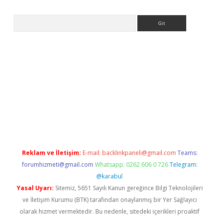
Arama
asino
Reklam ve İletişim:
E-mail:
backlinkpaneli@gmail.com
Teams:
forumhizmeti@gmail.com
Whatsapp: 0262 606 0 726
Telegram:
@karabul
Yasal Uyarı:
Sitemiz, 5651 Sayılı Kanun gereğince Bilgi Teknolojileri
ve İletişim Kurumu (BTK) tarafından onaylanmış bir Yer Sağlayıcı
olarak hizmet vermektedir. Bu nedenle, sitedeki içerikleri proaktif