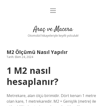
menüyü
Anasayfa
aç
Gizlilik Politikası
Araç ve Macera
Yasal Uyarı
Otomobil hikayeleriyle keyifli yolculuk!
Hakkımızda
M2 Ölçümü Nasıl Yapılır
Tarih: Ekim 24, 2024
1 M2 nasıl
hesaplanır?
Metrekare, alan ölçü birimidir. Dört kenarı 1 metre
olan kare, 1 metrekaredir. M2 = Genişlik (metre) ile