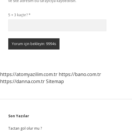
ve site adresim bu tarayıcıya kaydedilsin.
5 + 3 kaçtır?
*
https://atomyazilim.com.tr
https://bano.com.tr
https://danna.com.tr
Sitemap
Sidebar
Son Yazılar
Tactan gol olur mu ?