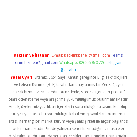
o
Reklam ve İletişim:
E-mail:
backlinkpaneli@gmail.com
Teams:
forumhizmeti@gmail.com
Whatsapp: 0262 606 0 726
Telegram:
@karabul
Yasal Uyarı:
Sitemiz, 5651 Sayılı Kanun gereğince Bilgi Teknolojileri
ve İletişim Kurumu (BTK) tarafından onaylanmış bir Yer Sağlayıcı
olarak hizmet vermektedir. Bu nedenle, sitedeki içerikleri proaktif
olarak denetleme veya araştırma yükümlülüğümüz bulunmamaktadır.
Ancak, üyelerimiz yazdıkları içeriklerin sorumluluğunu taşımakta olup,
siteye üye olarak bu sorumluluğu kabul etmiş sayılırlar. Bu internet
sitesi, herhangi bir marka, kurum veya şahıs şirketi ile hiçbir bağlantısı
bulunmamaktadır. Sitede yalnızca kendi hazırladığımız makaleler
paylaşılmaktadır. Burada yer alan içerikler haber niteliği taşımamakta