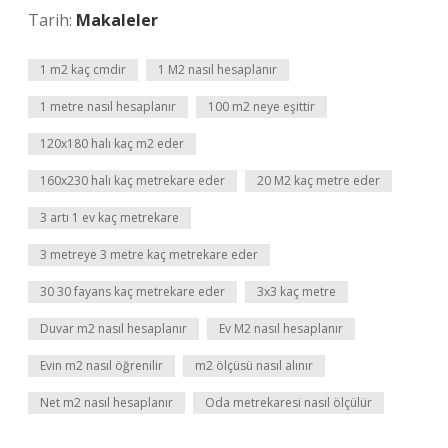
Tarih:
Makaleler
1 m2 kaç cmdir
1 M2 nasıl hesaplanır
1 metre nasıl hesaplanır
100 m2 neye eşittir
120x180 halı kaç m2 eder
160x230 halı kaç metrekare eder
20 M2 kaç metre eder
3 artı 1 ev kaç metrekare
3 metreye 3 metre kaç metrekare eder
30 30 fayans kaç metrekare eder
3x3 kaç metre
Duvar m2 nasıl hesaplanır
Ev M2 nasıl hesaplanır
Evin m2 nasıl öğrenilir
m2 ölçüsü nasıl alınır
Net m2 nasıl hesaplanır
Oda metrekaresi nasıl ölçülür