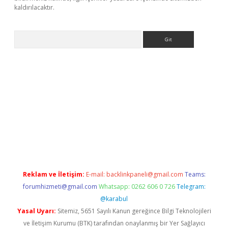
kaldırılacaktır.
Arama
lbet casino
Reklam ve İletişim:
E-mail:
backlinkpaneli@gmail.com
Teams:
forumhizmeti@gmail.com
Whatsapp: 0262 606 0 726
Telegram:
@karabul
Yasal Uyarı:
Sitemiz, 5651 Sayılı Kanun gereğince Bilgi Teknolojileri
ve İletişim Kurumu (BTK) tarafından onaylanmış bir Yer Sağlayıcı