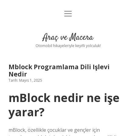
menüyü
Anasayfa
aç
Gizlilik Politikası
Araç ve Macera
Yasal Uyarı
Otomobil hikayeleriyle keyifli yolculuk!
Hakkımızda
Mblock Programlama Dili Işlevi
Nedir
Tarih: Mayıs 1, 2025
mBlock nedir ne işe
yarar?
mBlock, özellikle çocuklar ve gençler için