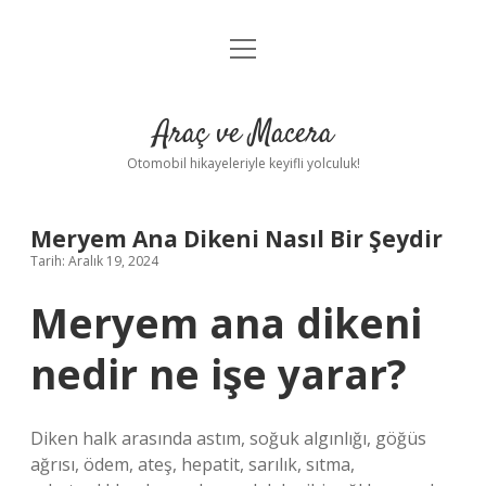
menüyü
Anasayfa
aç
Gizlilik Politikası
Araç ve Macera
Yasal Uyarı
Otomobil hikayeleriyle keyifli yolculuk!
Hakkımızda
Meryem Ana Dikeni Nasıl Bir Şeydir
Tarih: Aralık 19, 2024
Meryem ana dikeni
nedir ne işe yarar?
Diken halk arasında astım, soğuk algınlığı, göğüs
ağrısı, ödem, ateş, hepatit, sarılık, sıtma,