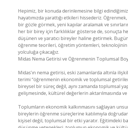
Hepimiz, bir konuda derinlemesine bilgi edindiğimiz
hayatımızda yarattığı etkileri hissederiz. Öğrenmek,
bir gözle görmek, yeni kapılar aralamak ve sınırlar
her bir birey için farklılıklar gösterse de, sonuçta he
düşünen ve yaratıcı bireyler haline getirmek. Bugün
öğrenme teorileri, öğretim yöntemleri, teknolojinin 
yolculuğa çıkacağız.
Midas Nema Getirisi ve Öğrenmenin Toplumsal Boy
Midas’ın nema getirisi, eski zamanlarda altınla ilişk
terimi “öğrenmenin ekonomik ve toplumsal getiril
bireysel bir süreç değil, aynı zamanda toplumsal yapı
gelişmesinde, kültürel değerlerin aktarılmasında ve
Toplumların ekonomik kalkınmasını sağlayan unsurla
bireylerin öğrenme süreçlerine katılımıyla doğrudan
kişisel değil, toplumsal bir etki yaratır. Eğitimdeki baş
düşünme yetenekleri, toplumun ekonomik ve kültüre