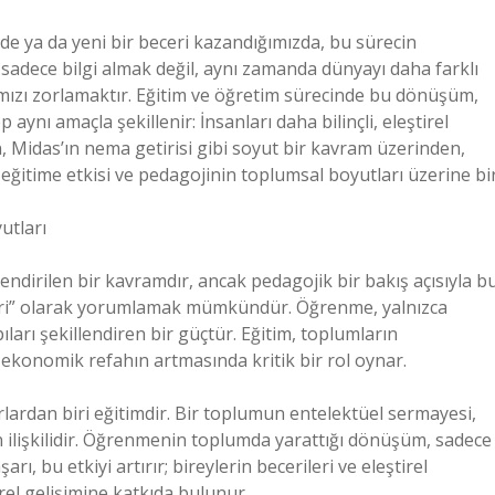
de ya da yeni bir beceri kazandığımızda, bu sürecin
 sadece bilgi almak değil, aynı zamanda dünyayı daha farklı
ımızı zorlamaktır. Eğitim ve öğretim sürecinde bu dönüşüm,
p aynı amaçla şekillenir: İnsanları daha bilinçli, eleştirel
, Midas’ın nema getirisi gibi soyut bir kavram üzerinden,
eğitime etkisi ve pedagojinin toplumsal boyutları üzerine bi
utları
ilendirilen bir kavramdır, ancak pedagojik bir bakış açısıyla b
eri” olarak yorumlamak mümkündür. Öğrenme, yalnızca
ları şekillendiren bir güçtür. Eğitim, toplumların
 ekonomik refahın artmasında kritik bir rol oynar.
rdan biri eğitimdir. Bir toplumun entelektüel sermayesi,
 ilişkilidir. Öğrenmenin toplumda yarattığı dönüşüm, sadece
arı, bu etkiyi artırır; bireylerin becerileri ve eleştirel
l gelişimine katkıda bulunur.