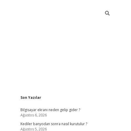
Sidebar
Son Yazılar
ilbet casino
Bilgisayar ekranı neden gelip gider ?
Ağustos 6, 2026
Kediler banyodan sonra nasıl kurutulur ?
Ağustos 5, 2026