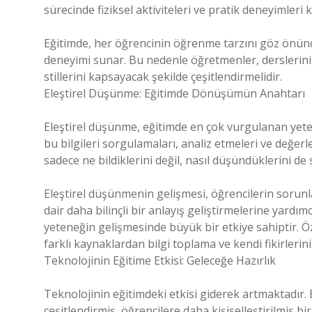
sürecinde fiziksel aktiviteleri ve pratik deneyimleri 
Eğitimde, her öğrencinin öğrenme tarzını göz önünde
deneyimi sunar. Bu nedenle öğretmenler, derslerin
stillerini kapsayacak şekilde çeşitlendirmelidir.
Eleştirel Düşünme: Eğitimde Dönüşümün Anahtarı
Eleştirel düşünme, eğitimde en çok vurgulanan yeten
bu bilgileri sorgulamaları, analiz etmeleri ve değerl
sadece ne bildiklerini değil, nasıl düşündüklerini de
Eleştirel düşünmenin gelişmesi, öğrencilerin sorunl
dair daha bilinçli bir anlayış geliştirmelerine yardı
yeteneğin gelişmesinde büyük bir etkiye sahiptir. Öz
farklı kaynaklardan bilgi toplama ve kendi fikirler
Teknolojinin Eğitime Etkisi: Geleceğe Hazırlık
Teknolojinin eğitimdeki etkisi giderek artmaktadır.
çeşitlendirmiş, öğrencilere daha kişiselleştirilmiş 