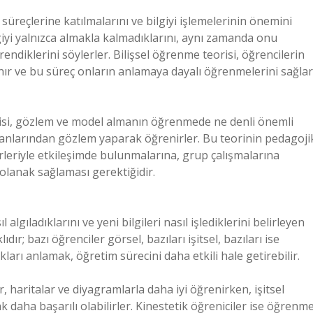
süreçlerine katılmalarını ve bilgiyi işlemelerinin önemini
giyi yalnızca almakla kalmadıklarını, aynı zamanda onu
ndiklerini söylerler. Bilişsel öğrenme teorisi, öğrencilerin
tanır ve bu süreç onların anlamaya dayalı öğrenmelerini sağlar
risi, gözlem ve model almanın öğrenmede ne denli önemli
anlarından gözlem yaparak öğrenirler. Bu teorinin pedagoji
rleriyle etkileşimde bulunmalarına, grup çalışmalarına
 olanak sağlaması gerektiğidir.
algıladıklarını ve yeni bilgileri nasıl işlediklerini belirleyen
ır; bazı öğrenciler görsel, bazıları işitsel, bazıları ise
kları anlamak, öğretim sürecini daha etkili hale getirebilir.
er, haritalar ve diyagramlarla daha iyi öğrenirken, işitsel
k daha başarılı olabilirler. Kinestetik öğreniciler ise öğrenm