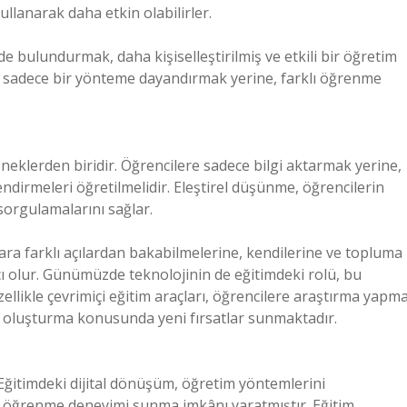
kullanarak daha etkin olabilirler.
 bulundurmak, daha kişiselleştirilmiş ve etkili bir öğretim
i sadece bir yönteme dayandırmak yerine, farklı öğrenme
eklerden biridir. Öğrencilere sadece bilgi aktarmak yerine,
endirmeleri öğretilmelidir. Eleştirel düşünme, öğrencilerin
 sorgulamalarını sağlar.
ara farklı açılardan bakabilmelerine, kendilerine ve topluma
mcı olur. Günümüzde teknolojinin de eğitimdeki rolü, bu
ellikle çevrimiçi eğitim araçları, öğrencilere araştırma yapma
ini oluşturma konusunda yeni fırsatlar sunmaktadır.
 Eğitimdeki dijital dönüşüm, öğretim yöntemlerini
bir öğrenme deneyimi sunma imkânı yaratmıştır. Eğitim