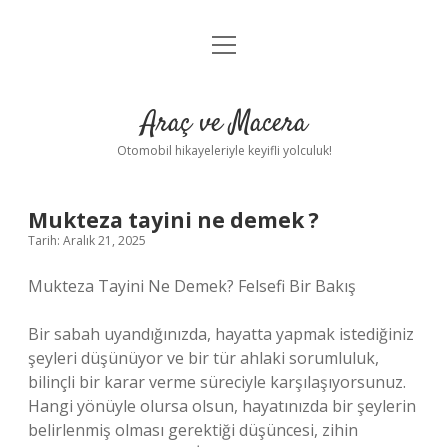
menüyü
Anasayfa
aç
Gizlilik Politikası
Araç ve Macera
Yasal Uyarı
Otomobil hikayeleriyle keyifli yolculuk!
Hakkımızda
Mukteza tayini ne demek ?
Tarih: Aralık 21, 2025
Mukteza Tayini Ne Demek? Felsefi Bir Bakış
Bir sabah uyandığınızda, hayatta yapmak istediğiniz
şeyleri düşünüyor ve bir tür ahlaki sorumluluk,
bilinçli bir karar verme süreciyle karşılaşıyorsunuz.
Hangi yönüyle olursa olsun, hayatınızda bir şeylerin
belirlenmiş olması gerektiği düşüncesi, zihin