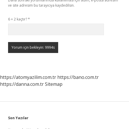
Daha sonraki yorumlarımda kullanılması için adım, e-posta adresim
ve site adresim bu tarayıcıya kaydedilsin.
6 + 2 kaçtır?
*
https://atomyazilim.com.tr
https://bano.com.tr
https://danna.com.tr
Sitemap
Sidebar
Son Yazılar