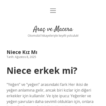
menüyü
Anasayfa
aç
Gizlilik Politikası
Araç ve Macera
Yasal Uyarı
Otomobil hikayeleriyle keyifli yolculuk!
Hakkımızda
Niece Kız Mı
Tarih: Ağustos 8, 2025
Niece erkek mi?
“Yeğen” ve “yeğen” arasındaki fark Her ikisi de
yeğen anlamına gelir, ancak biri kızlar için diğeri
erkekler için kullanılır. Ve işte ipucu: Yeğenler ve
yeğen yavruları daha sevimli oldukları için, onlara