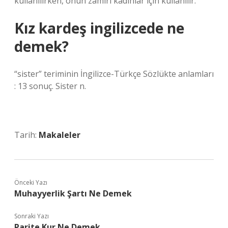
kullanılırken, onun zamiri kadınlar için kullanılır.
Kız kardeş ingilizcede ne
demek?
“sister” teriminin İngilizce-Türkçe Sözlükte anlamları
: 13 sonuç. Sister n.
Tarih:
Makaleler
Önceki Yazı
Muhayyerlik Şartı Ne Demek
Sonraki Yazı
Parite Kur Ne Demek