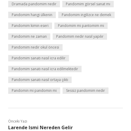
Dramada pandomim nedir
Pandomim görsel sanat mı
Pandomim hangi ülkenin
Pandomim ingilizce ne demek
Pandomim kimin eseri
Pandomim mi pantomim mi
Pandomim ne zaman
Pandomim nedir nasıl yapılır
Pandomim nedir okul öncesi
Pandomim sanatı nasıl icra edilir
Pandomim sanatı nasıl icra edilmektedir
Pandomim sanatı nasıl ortaya çıktı
Pandomin mi pandomin mi
Sessiz pandomim nedir
Önceki Yazı
Larende Ismi Nereden Gelir