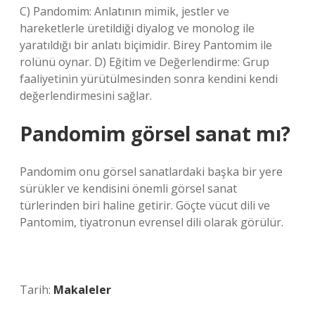
C) Pandomim: Anlatının mimik, jestler ve
hareketlerle üretildiği diyalog ve monolog ile
yaratıldığı bir anlatı biçimidir. Birey Pantomim ile
rolünü oynar. D) Eğitim ve Değerlendirme: Grup
faaliyetinin yürütülmesinden sonra kendini kendi
değerlendirmesini sağlar.
Pandomim görsel sanat mı?
Pandomim onu ​​görsel sanatlardaki başka bir yere
sürükler ve kendisini önemli görsel sanat
türlerinden biri haline getirir. Göçte vücut dili ve
Pantomim, tiyatronun evrensel dili olarak görülür.
Tarih:
Makaleler