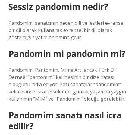
Sessiz pandomim nedir?
Pandomim, sanatçının beden dili ve jestleri evrensel
bir dil olarak kullanarak evrensel bir dil olarak
gösterdiği tiyatro anlamına gelir.
Pandomin mi pandomin mi?
Pandomim, Pantomim, Mime Art, ancak Türk Dil
Derneği “pantomim” kelimesinin bir dize hatası
olduğunu iddia ediyor. Bazı sanatçılar “pandomim”
kelimesinde ısrar etseler de, günlük yaşamda yaygın
kullanımın “MIM” ve “Pandomim” olduğu görülebilir.
Pandomim sanatı nasıl icra
edilir?