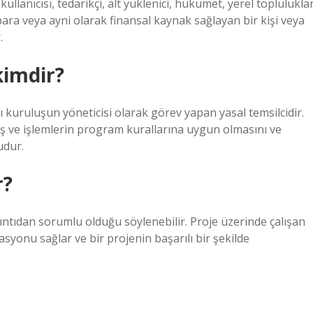
ullanıcısı, tedarikçi, alt yüklenici, hükümet, yerel topluluklar
 para veya ayni olarak finansal kaynak sağlayan bir kişi veya
.
kimdir?
ı kuruluşun yöneticisi olarak görev yapan yasal temsilcidir.
 iş ve işlemlerin program kurallarına uygun olmasını ve
udur.
r?
rıntıdan sorumlu olduğu söylenebilir. Proje üzerinde çalışan
nasyonu sağlar ve bir projenin başarılı bir şekilde