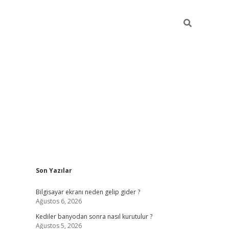
Sidebar
Son Yazılar
ilbet casino
Bilgisayar ekranı neden gelip gider ?
Ağustos 6, 2026
Kediler banyodan sonra nasıl kurutulur ?
Ağustos 5, 2026