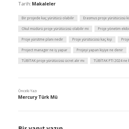
Tarih:
Makaleler
Bir projede kaç yürütücü olabilir
Erasmus proje yürütücüsü k
Okul müdürü proje yürütücüsü olabilir mi
Proje yönetim ekib
Proje yürütme planı nedir
Proje yürütücüsü kaç kişi
Proj
Project manager ne iş yapar
Projeyi yapan kişiye ne denir
TÜBİTAK proje yürütücüsü ücret alır mı
TÜBİTAK PTI 2024 ne 
Önceki Yazı
Mercury Türk Mü
Bir yanıt yazın