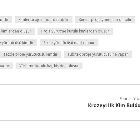
imdir
Kimler proje müdürü olabilir
Kimler proje yöneticisi olabilir
i kimlerden oluşur
Proje yürütme kurulu kimlerden oluşur
e yürütücüsü kimdir
Proje yürütücüsü nasıl olunur
Tezde proje yürütücüsü kimdir
Tübitak proje yürütücüsü ne yapar
kadar
Yürütme kurulu kaç kişiden oluşur
Sonraki Yaz
Krozeyi Ilk Kim Buld