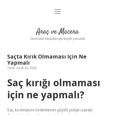
menüyü
Anasayfa
aç
Gizlilik Politikası
Araç ve Macera
Yasal Uyarı
Otomobil hikayeleriyle keyifli yolculuk!
Hakkımızda
Saçta Kırık Olmaması Için Ne
Yapmalı
Tarih: Ocak 20, 2025
Saç kırığı olmaması
için ne yapmalı?
Saç kırılmasını önlemenin çeşitli yolları vardır.