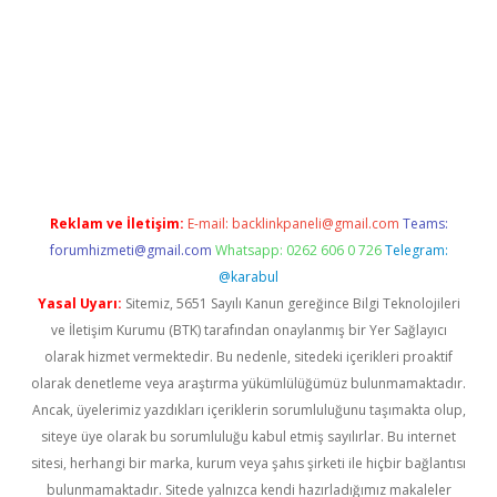
et casino
Reklam ve İletişim:
E-mail:
backlinkpaneli@gmail.com
Teams:
forumhizmeti@gmail.com
Whatsapp: 0262 606 0 726
Telegram:
@karabul
Yasal Uyarı:
Sitemiz, 5651 Sayılı Kanun gereğince Bilgi Teknolojileri
ve İletişim Kurumu (BTK) tarafından onaylanmış bir Yer Sağlayıcı
olarak hizmet vermektedir. Bu nedenle, sitedeki içerikleri proaktif
olarak denetleme veya araştırma yükümlülüğümüz bulunmamaktadır.
Ancak, üyelerimiz yazdıkları içeriklerin sorumluluğunu taşımakta olup,
siteye üye olarak bu sorumluluğu kabul etmiş sayılırlar. Bu internet
sitesi, herhangi bir marka, kurum veya şahıs şirketi ile hiçbir bağlantısı
bulunmamaktadır. Sitede yalnızca kendi hazırladığımız makaleler