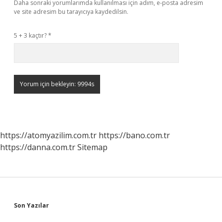
Daha sonraki yorumlarımda kullanılması için adım, e-posta adresim
ve site adresim bu tarayıcıya kaydedilsin.
5 + 3 kaçtır?
*
https://atomyazilim.com.tr
https://bano.com.tr
https://danna.com.tr
Sitemap
Sidebar
Son Yazılar