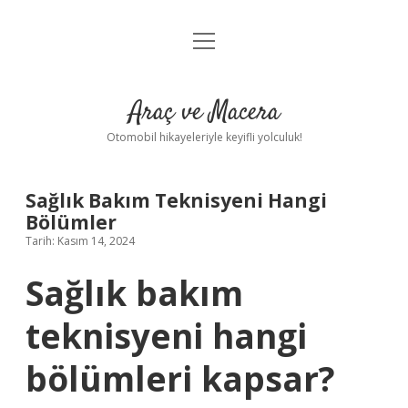
menüyü
Anasayfa
aç
Gizlilik Politikası
Araç ve Macera
Yasal Uyarı
Otomobil hikayeleriyle keyifli yolculuk!
Hakkımızda
Sağlık Bakım Teknisyeni Hangi
Bölümler
Tarih: Kasım 14, 2024
Sağlık bakım
teknisyeni hangi
bölümleri kapsar?