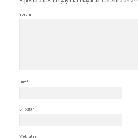
E-posta adresiniz yayınlanmayacak.
Gerekli alanlar
Yorum
İsim*
E-Posta*
Web Sitesi