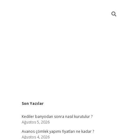
Sidebar
Son Yazılar
ilbet casino
Kediler banyodan sonra nasıl kurutulur ?
Ağustos 5, 2026
Avanos çömlek yapımı fiyatları ne kadar ?
Ağustos 4, 2026