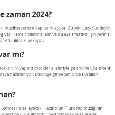
ne zaman 2024?
i müzikseverlere kapılarını açıyor. Bu yılki Lazy Sunday’in
ar. Hemen biletinizi alın ve bu eşsiz festival için yerinizi
r etkinlik sizi bekliyor.
var mı?
caktır. 14 yaş altı çocuklar aileleriyle gelebilirler. Semicenk
aya hazırlanıyor. Etkinliğe gitmeden önce kuralları
aman?
a Sahnesi’ni sallayacak! Hazır olun, Türk rap müziğinin
ahnesi’nde unutulmaz bir performansa imza atacak.