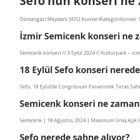
Sefo’nun konseri ne
Osmangazi Meydanı SEFO KonseriKategoriKonser Ta
İzmir Semicenk konseri ne
Semicenk konseri // 3 Eylül 2024 // Kültürpark – iz
18 Eylül Sefo konseri nerede
Sefo, 18 Eylül’de Congresium Panaromik Teras Sahn
Semicenk konseri ne zaman
Semicenk | 18 Ağustos 2024 | Maximum Uniq Açık Ha
Sefo nerede sahne alıyor?