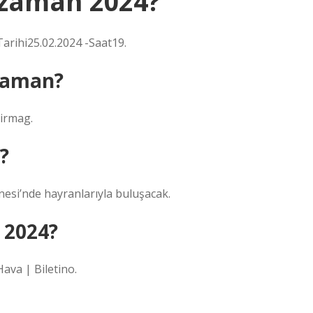
 zaman 2024?
rihi25.02.2024 -Saat19.
 zaman?
mirmag.
?
esi’nde hayranlarıyla buluşacak.
 2024?
va | Biletino.