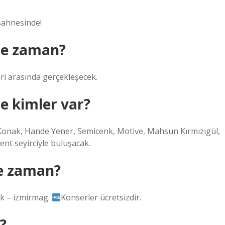
sahnesinde!
 ne zaman?
i ​​arasında gerçekleşecek.
e kimler var?
onak, Hande Yener, Semicenk, Motive, Mahsun Kırmızıgül,
nt seyirciyle buluşacak.
ne zaman?
rk – izmirmag.
Konserler ücretsizdir.
?