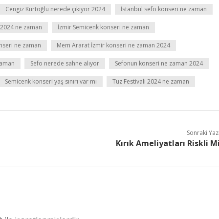
Cengiz Kurtoğlu nerede çıkıyor 2024
İstanbul sefo konseri ne zaman
i 2024 ne zaman
İzmir Semicenk konseri ne zaman
nseri ne zaman
Mem Ararat İzmir konseri ne zaman 2024
 zaman
Sefo nerede sahne alıyor
Sefonun konseri ne zaman 2024
Semicenk konseri yaş sınırı var mı
Tuz Festivali 2024 ne zaman
Sonraki Yaz
Kırık Ameliyatları Riskli M