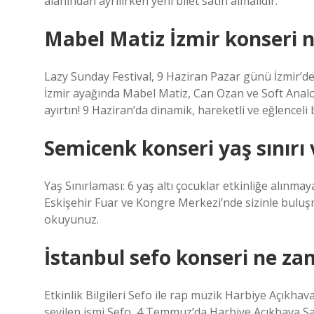
alanından ayrılırken yeni bilet satın almalıdır.
Mabel Matiz İzmir konseri 
Lazy Sunday Festival, 9 Haziran Pazar günü İzmir’dek
İzmir ayağında Mabel Matiz, Can Ozan ve Soft Analog v
ayırtın! 9 Haziran’da dinamik, hareketli ve eğlenceli bi
Semicenk konseri yaş sınırı 
Yaş Sınırlaması: 6 yaş altı çocuklar etkinliğe alınmaya
Eskişehir Fuar ve Kongre Merkezi’nde sizinle buluşm
okuyunuz.
İstanbul sefo konseri ne z
Etkinlik Bilgileri Sefo ile rap müzik Harbiye Açıkhav
sevilen ismi Sefo, 4 Temmuz’da Harbiye Açıkhava S