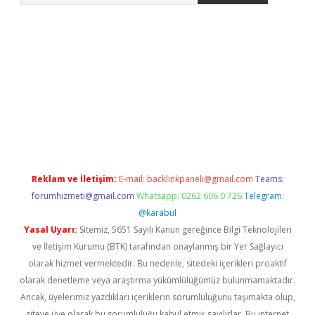
ino
Reklam ve İletişim:
E-mail:
backlinkpaneli@gmail.com
Teams:
forumhizmeti@gmail.com
Whatsapp: 0262 606 0 726
Telegram:
@karabul
Yasal Uyarı:
Sitemiz, 5651 Sayılı Kanun gereğince Bilgi Teknolojileri
ve İletişim Kurumu (BTK) tarafından onaylanmış bir Yer Sağlayıcı
olarak hizmet vermektedir. Bu nedenle, sitedeki içerikleri proaktif
olarak denetleme veya araştırma yükümlülüğümüz bulunmamaktadır.
Ancak, üyelerimiz yazdıkları içeriklerin sorumluluğunu taşımakta olup,
siteye üye olarak bu sorumluluğu kabul etmiş sayılırlar. Bu internet