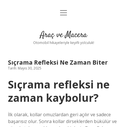
menüyü
Anasayfa
aç
Gizlilik Politikası
Araç ve Macera
Yasal Uyarı
Otomobil hikayeleriyle keyifli yolculuk!
Hakkımızda
Sıçrama Refleksi Ne Zaman Biter
Tarih: Mayıs 30, 2025
Sıçrama refleksi ne
zaman kaybolur?
İlk olarak, kollar omuzlardan geri açılır ve sadece
başarısız olur. Sonra kollar dirseklerden bükülür ve