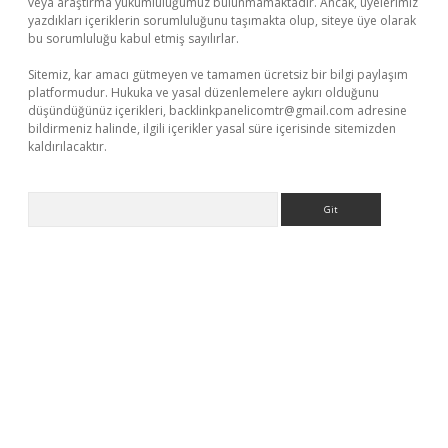
veya araştırma yükümlülüğümüz bulunmamaktadır. Ancak, üyelerimiz
yazdıkları içeriklerin sorumluluğunu taşımakta olup, siteye üye olarak
bu sorumluluğu kabul etmiş sayılırlar.
Sitemiz, kar amacı gütmeyen ve tamamen ücretsiz bir bilgi paylaşım
platformudur. Hukuka ve yasal düzenlemelere aykırı olduğunu
düşündüğünüz içerikleri,
backlinkpanelicomtr@gmail.com
adresine
bildirmeniz halinde, ilgili içerikler yasal süre içerisinde sitemizden
kaldırılacaktır.
Arama
o