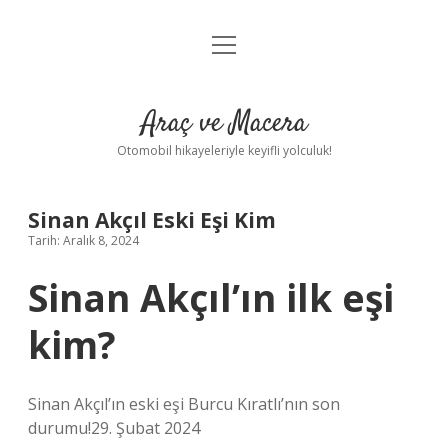
menüyü
Anasayfa
aç
Gizlilik Politikası
Araç ve Macera
Yasal Uyarı
Otomobil hikayeleriyle keyifli yolculuk!
Hakkımızda
Sinan Akçıl Eski Eşi Kim
Tarih: Aralık 8, 2024
Sinan Akçıl’ın ilk eşi
kim?
Sinan Akçıl’ın eski eşi Burcu Kıratlı’nın son
durumu!29. Şubat 2024