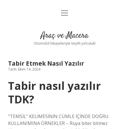
menüyü
Anasayfa
aç
Gizlilik Politikası
Araç ve Macera
Yasal Uyarı
Otomobil hikayeleriyle keyifli yolculuk!
Hakkımızda
Tabir Etmek Nasıl Yazılır
Tarih: Ekim 14, 2024
Tabir nasıl yazılır
TDK?
“TEMSİL” KELİMESİNİN CÜMLE İÇİNDE DOĞRU
KULLANIMINA ÖRNEKLER – Rüya biter bitmez