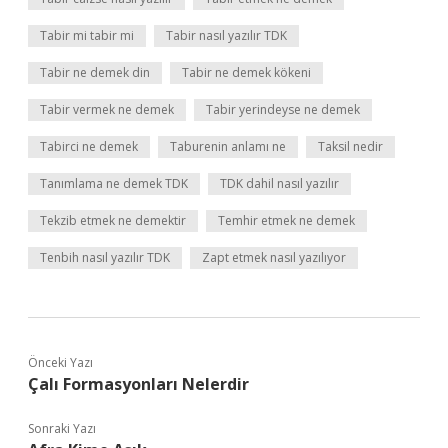
Tabir mi tabir mi
Tabir nasıl yazılır TDK
Tabir ne demek din
Tabir ne demek kökeni
Tabir vermek ne demek
Tabir yerindeyse ne demek
Tabirci ne demek
Taburenin anlamı ne
Taksil nedir
Tanımlama ne demek TDK
TDK dahil nasıl yazılır
Tekzib etmek ne demektir
Temhir etmek ne demek
Tenbih nasıl yazılır TDK
Zapt etmek nasıl yazılıyor
Önceki Yazı
Çalı Formasyonları Nelerdir
Sonraki Yazı