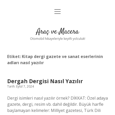
menüyü
Anasayfa
aç
Gizlilik Politikası
Araç ve Macera
Yasal Uyarı
Otomobil hikayeleriyle keyifli yolculuk!
Hakkımızda
Etiket:
Kitap dergi gazete ve sanat eserlerinin
adları nasıl yazılır
Dergah Dergisi Nasıl Yazılır
Tarih: Eylül 7, 2024
Dergi isimleri nasıl yazılır örnek? DİKKAT: Özel adaya
gazete, dergi, resim vb. dahil değildir. Büyük harfle
başlamayan kelimeler: Milliyet gazetesi, Türk Dili