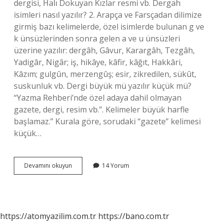
dergisi, Halı Dokuyan Kızlar resmi vb. Dergah
isimleri nasıl yazılır? 2. Arapça ve Farsçadan dilimize
girmiş bazı kelimelerde, özel isimlerde bulunan g ve
k ünsüzlerinden sonra gelen a ve u ünsüzleri
üzerine yazılır: dergâh, Gâvur, Karargâh, Tezgâh,
Yadigâr, Nigâr; iş, hikâye, kâfir, kâğıt, Hakkâri,
Kâzım; gulgûn, merzengûş; esir, zikredilen, sükût,
suskunluk vb. Dergi büyük mü yazılır küçük mü?
“Yazma Rehberi’nde özel adaya dahil olmayan
gazete, dergi, resim vb.”. Kelimeler büyük harfle
başlamaz.” Kurala göre, sorudaki “gazete” kelimesi
küçük…
Dergah
Devamını okuyun
14 Yorum
Dergisi
Nasıl
Yazılır
https://atomyazilim.com.tr
https://bano.com.tr