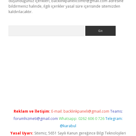
düşündüğünüz içerikleri,
backlinkpanelicomtr@gmail.com
adresine
bildirmeniz halinde, ilgili içerikler yasal süre içerisinde sitemizden
kaldırılacaktır.
Arama
bet casino
Reklam ve İletişim:
E-mail:
backlinkpaneli@gmail.com
Teams:
forumhizmeti@gmail.com
Whatsapp: 0262 606 0 726
Telegram:
@karabul
Yasal Uyarı:
Sitemiz, 5651 Sayılı Kanun gereğince Bilgi Teknolojileri