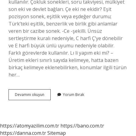
kullanılır. Çokluk sonekleri, soru takviyesi, mülkiyet
son eki ve devlet bağları. Çe eki ne ekidir? Eşit
pozisyon sonek, eşitlik veya eşdeğer durumu;
Türk’teki eşitlik, benzerlik ve birlik gibi anlamlar
veren bir cazibe sonek. -Ce -şekilli. Ünsüz
sertleştirme kuralı nedeniyle, C harfi Ç’ye dönebilir
ve E harfi büyük ünlü uyumu nedeniyle olabilir.
Farklı görevlerde kullanılır. Lı li yapım eki mi? –
Üretim ekleri sınırlı sayıda kelimeye, hatta bazen
birkaç kelimeye eklenebilirken, konumlar ilgili türün
her…
Çoğul
Devamını okuyun
Yorum Bırak
Eki
Çekim
Eki
Mi
https://atomyazilim.com.tr
https://bano.com.tr
https://danna.com.tr
Sitemap