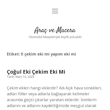
menüyü
Anasayfa
aç
Gizlilik Politikası
Araç ve Macera
Yasal Uyarı
Otomobil hikayeleriyle keyifli yolculuk!
Hakkımızda
Etiket:
lI çekim eki mi yapım eki mi
Çoğul Eki Çekim Eki Mi
Tarih: Mart 10, 2025
Çekim ekleri hangi eklerdir? Adı Açık hava sonekleri,
adları fiiller veya adlarla bağlayarak kelimeler
arasında geçici çıkarlar yaratan eklerdir. İsimlerin
adlarını ve adlarını kaydettiğinizde meşgul olarak