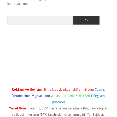
kaldırılacaktır.
Arama
ilbet casino
Reklam ve İletişim:
E-mail:
backlinkpaneli@gmail.com
Teams:
forumhizmeti@gmail.com
Whatsapp: 0262 606 0 726
Telegram:
@karabul
Yasal Uyarı:
Sitemiz, 5651 Sayılı Kanun gereğince Bilgi Teknolojileri
ve İletişim Kurumu (BTK) tarafından onaylanmış bir Yer Sağlayıcı