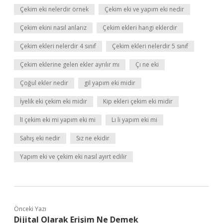
Çekim eki nelerdir örnek
Çekim eki ve yapım eki nedir
Çekim ekini nasıl anlarız
Çekim ekleri hangi eklerdir
Çekim ekleri nelerdir 4 sınıf
Çekim ekleri nelerdir 5 sınıf
Çekim eklerine gelen ekler ayrılır mı
Çı ne eki
Çoğul ekler nedir
gil yapım eki midir
İyelik eki çekim eki midir
Kip ekleri çekim eki midir
lI çekim eki mi yapım eki mi
Lı li yapım eki mi
Sahış eki nedir
Sız ne ekidir
Yapım eki ve çekim eki nasıl ayırt edilir
Önceki Yazı
Dijital Olarak Erişim Ne Demek