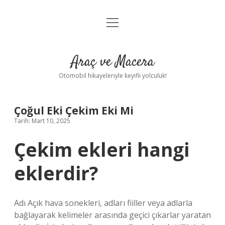
menüyü
Anasayfa
aç
Gizlilik Politikası
Araç ve Macera
Yasal Uyarı
Otomobil hikayeleriyle keyifli yolculuk!
Hakkımızda
Çoğul Eki Çekim Eki Mi
Tarih: Mart 10, 2025
Çekim ekleri hangi
eklerdir?
Adı Açık hava sonekleri, adları fiiller veya adlarla
bağlayarak kelimeler arasında geçici çıkarlar yaratan