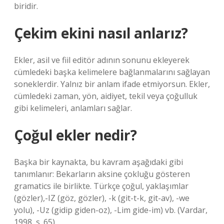
biridir.
Çekim ekini nasıl anlarız?
Ekler, asil ve fiil editör adının sonunu ekleyerek
cümledeki başka kelimelere bağlanmalarını sağlayan
soneklerdir. Yalnız bir anlam ifade etmiyorsun. Ekler,
cümledeki zaman, yön, aidiyet, tekil veya çoğulluk
gibi kelimeleri, anlamları sağlar.
Çoğul ekler nedir?
Başka bir kaynakta, bu kavram aşağıdaki gibi
tanımlanır: Bekarların aksine çokluğu gösteren
gramatics ile birlikte. Türkçe çoğul, yaklaşımlar
(gözler),-IZ (göz, gözler), -k (git-t-k, git-av), -we
yolu), -Uz (gidip giden-oz), -Lim gide-im) vb. (Vardar,
1998, s. 65).