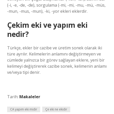
(-i, -e, -de, -de), sorgulama (-mi, -mi, -mu, -mü, -müs,
-mun, -mus, -mun), -ki, -yor ekleri eklerdir.
Çekim eki ve yapım eki
nedir?
Türkçe, ekler bir cazibe ve üretim sonek olarak iki
türe ayrılır. Kelimelerin anlamını değiştirmeyen ve
cümlede yalnızca bir görev sağlayan eklere, yeni bir
kelimeyi değiştirerek cazibe sonek, kelimenin anlamı
ve/veya tipi denir.
Tarih:
Makaleler
CA yapım eki midir
Çe eki ne ekidir