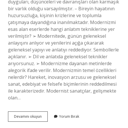
duyguları, düşünceleri ve davranışları olan karmaşık
bir varlık olduğu varsayılmıştır. – Bireyin hayatının
huzursuzluğa, kişinin krizlerine ve toplumla
çatışmaya dayandığına inanılmaktadır. Modernizmi
esas alan eserlerde hangi anlatım tekniklerine yer
verilmiştir? ➢ Modernitede, günün geleneksel
anlayışını anlıyor ve yenilerini açığa çıkararak
geleneksel yapıyı ve anlatıyı reddediyor. Sembollerle
açıklanır. ➢ Dil ve anlatıda geleneksel teknikler
arıyorsunuz. ➢ Modernizme dayanan metinlerde
alegorik ifade verilir. Modernizmin temel özellikleri
nelerdir? Hareket, inovasyon arzusu ve geleneksel
sanat, edebiyat ve felsefe biçimlerinin reddedilmesi
ile karakterizedir. Modernist sanatçılar, gelişmekte
olan…
Modernist
Devamını okuyun
Yorum Bırak
Metinlerde
Hangi