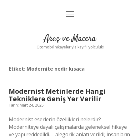
menüyü
Anasayfa
aç
Gizlilik Politikası
Araç ve Macera
Yasal Uyarı
Otomobil hikayeleriyle keyifli yolculuk!
Hakkımızda
Etiket:
Modernite nedir kısaca
Modernist Metinlerde Hangi
Tekniklere Geniş Yer Verilir
Tarih: Mart 24, 2025
Modernist eserlerin özellikleri nelerdir? –
Moderniteye dayalı çalışmalarda geleneksel hikaye
ve yapı reddedildi. – alegorik anlatı verildi; İnsanların