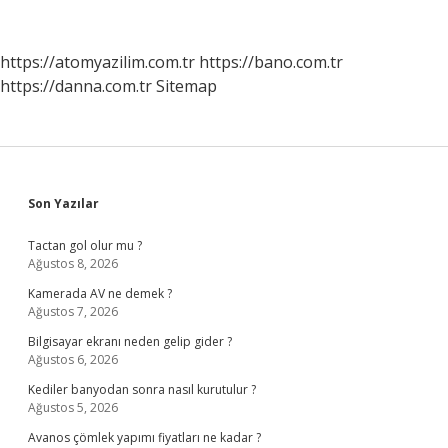
Tekniklere
Geniş
Yer
https://atomyazilim.com.tr
https://bano.com.tr
Verilir
https://danna.com.tr
Sitemap
Sidebar
Son Yazılar
Tactan gol olur mu ?
Ağustos 8, 2026
Kamerada AV ne demek ?
Ağustos 7, 2026
Bilgisayar ekranı neden gelip gider ?
Ağustos 6, 2026
Kediler banyodan sonra nasıl kurutulur ?
Ağustos 5, 2026
Avanos çömlek yapımı fiyatları ne kadar ?