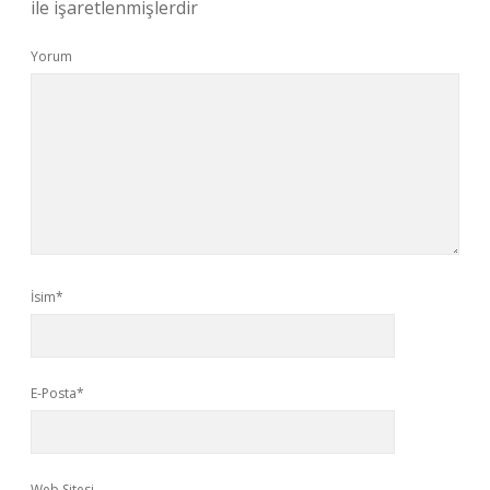
ile işaretlenmişlerdir
Yorum
İsim*
E-Posta*
Web Sitesi