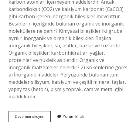
karbon atomları içermeyen maddelerdir. Ancak
karbondioksit (CO2) ve kalsiyum karbonat (CaCO3)
gibi karbon içeren inorganik bileşikler mevcuttur.
Besinlerin içeriğinde bulunan organik ve inorganik
moleküllere ne denir? Kimyasal bileşikler iki gruba
ayrılır: inorganik ve organik bileşikler. Başlıca
inorganik bileşikler; su, asitler, bazlar ve tuzlardır.
Organik bileşikler; karbonhidratlar, yağlar,
proteinler ve nükleik asitlerdir. Organik ve
inorganik malzemeler nelerdir? 2) Kökenlerine göre:
a) İnorganik maddeler: Yeryüzünde bulunan tüm
maddeler silisyum, kalsiyum ve çeşitli mineral taşlar,
yapay taş (beton), pişmiş toprak, cam ve metal gibi
maddelerdir.…
Besinlerin
Devamını okuyun
Yorum Bırak
Içinde
Bulunan
Organik