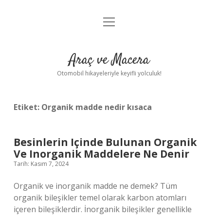
menüyü
Anasayfa
aç
Gizlilik Politikası
Araç ve Macera
Yasal Uyarı
Otomobil hikayeleriyle keyifli yolculuk!
Hakkımızda
Etiket:
Organik madde nedir kısaca
Besinlerin Içinde Bulunan Organik
Ve Inorganik Maddelere Ne Denir
Tarih: Kasım 7, 2024
Organik ve inorganik madde ne demek? Tüm
organik bileşikler temel olarak karbon atomları
içeren bileşiklerdir. İnorganik bileşikler genellikle