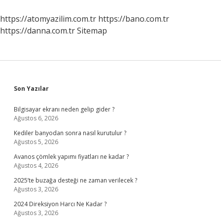
Ve
Inorganik
https://atomyazilim.com.tr
https://bano.com.tr
Maddelere
https://danna.com.tr
Sitemap
Ne
Denir
Sidebar
Son Yazılar
Bilgisayar ekranı neden gelip gider ?
Ağustos 6, 2026
Kediler banyodan sonra nasıl kurutulur ?
Ağustos 5, 2026
Avanos çömlek yapımı fiyatları ne kadar ?
Ağustos 4, 2026
2025’te buzağa desteği ne zaman verilecek ?
Ağustos 3, 2026
2024 Direksiyon Harcı Ne Kadar ?
Ağustos 3, 2026