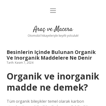
menüyü
Anasayfa
aç
Gizlilik Politikası
Araç ve Macera
Yasal Uyarı
Otomobil hikayeleriyle keyifli yolculuk!
Hakkımızda
Besinlerin Içinde Bulunan Organik
Ve Inorganik Maddelere Ne Denir
Tarih: Kasım 7, 2024
Organik ve inorganik
madde ne demek?
Tüm organik bileşikler temel olarak karbon