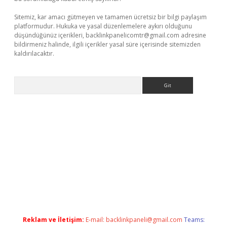
Sitemiz, kar amacı gütmeyen ve tamamen ücretsiz bir bilgi paylaşım
platformudur. Hukuka ve yasal düzenlemelere aykırı olduğunu
düşündüğünüz içerikleri,
backlinkpanelicomtr@gmail.com
adresine
bildirmeniz halinde, ilgili içerikler yasal süre içerisinde sitemizden
kaldırılacaktır.
Arama
lbet casino
Reklam ve İletişim:
E-mail:
backlinkpaneli@gmail.com
Teams: