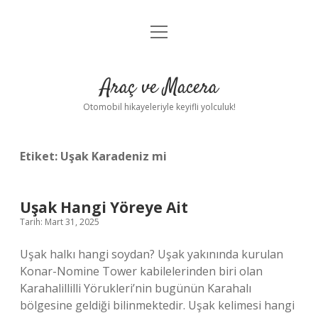
menüyü
Anasayfa
aç
Gizlilik Politikası
Araç ve Macera
Yasal Uyarı
Otomobil hikayeleriyle keyifli yolculuk!
Hakkımızda
Etiket:
Uşak Karadeniz mi
Uşak Hangi Yöreye Ait
Tarih: Mart 31, 2025
Uşak halkı hangi soydan? Uşak yakınında kurulan
Konar-Nomine Tower kabilelerinden biri olan
Karahalillilli Yörukleri’nin bugünün Karahalı
bölgesine geldiği bilinmektedir. Uşak kelimesi hangi