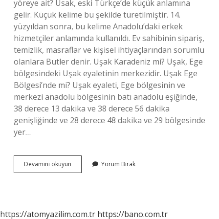
yöreye ait? Usak, eski Türkçe’de küçük anlamına
gelir. Küçük kelime bu şekilde türetilmiştir. 14.
yüzyıldan sonra, bu kelime Anadolu’daki erkek
hizmetçiler anlamında kullanıldı. Ev sahibinin sipariş,
temizlik, masraflar ve kişisel ihtiyaçlarından sorumlu
olanlara Butler denir. Uşak Karadeniz mi? Uşak, Ege
bölgesindeki Uşak eyaletinin merkezidir. Uşak Ege
Bölgesi’nde mi? Uşak eyaleti, Ege bölgesinin ve
merkezi anadolu bölgesinin batı anadolu eşiğinde,
38 derece 13 dakika ve 38 derece 56 dakika
genişliğinde ve 28 derece 48 dakika ve 29 bölgesinde
yer…
Uşak
Devamını okuyun
Yorum Bırak
Hangi
Yöreye
Ait
https://atomyazilim.com.tr
https://bano.com.tr