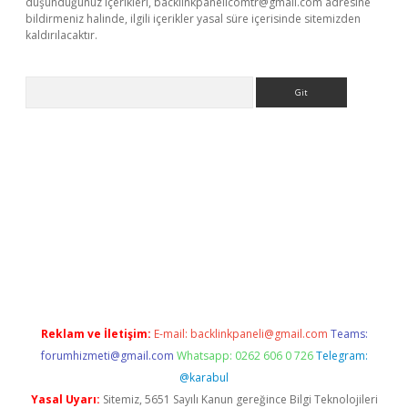
düşündüğünüz içerikleri,
backlinkpanelicomtr@gmail.com
adresine
bildirmeniz halinde, ilgili içerikler yasal süre içerisinde sitemizden
kaldırılacaktır.
Arama
ilbet casino
Reklam ve İletişim:
E-mail:
backlinkpaneli@gmail.com
Teams:
forumhizmeti@gmail.com
Whatsapp: 0262 606 0 726
Telegram:
@karabul
Yasal Uyarı:
Sitemiz, 5651 Sayılı Kanun gereğince Bilgi Teknolojileri