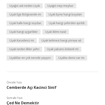
Uşağın adı neden Uşak
Uşağın neyi meşhur
Uşak Ege Bölgesinde mi
Uşak Eşme hangi boydan
Uşak halkı hangi soydan
Uşak hangi şehirden ayrıldı
Uşak hangi uygarlıktır
Uşak iklimi nasıl
Uşak Karadeniz mi
Uşak kelimesi hangi yöreye ait
Uşak neden ilkler şehri
Uşak yabancı kökenli mi
Uşaklılar en çok nerede yaşıyor
Uşakta deniz var mı
Önceki Yazı
Cemberde Açı Kacinci Sinif
Sonraki Yazı
Çed Ne Demektir