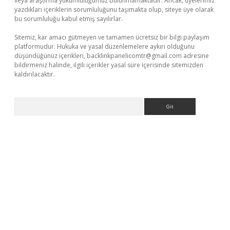
veya araştırma yükümlülüğümüz bulunmamaktadır. Ancak, üyelerimiz
yazdıkları içeriklerin sorumluluğunu taşımakta olup, siteye üye olarak
bu sorumluluğu kabul etmiş sayılırlar.
Sitemiz, kar amacı gütmeyen ve tamamen ücretsiz bir bilgi paylaşım
platformudur. Hukuka ve yasal düzenlemelere aykırı olduğunu
düşündüğünüz içerikleri,
backlinkpanelicomtr@gmail.com
adresine
bildirmeniz halinde, ilgili içerikler yasal süre içerisinde sitemizden
kaldırılacaktır.
Arama
o