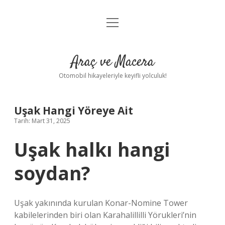
menüyü
Anasayfa
aç
Gizlilik Politikası
Araç ve Macera
Yasal Uyarı
Otomobil hikayeleriyle keyifli yolculuk!
Hakkımızda
Uşak Hangi Yöreye Ait
Tarih: Mart 31, 2025
Uşak halkı hangi
soydan?
Uşak yakınında kurulan Konar-Nomine Tower
kabilelerinden biri olan Karahalillilli Yörukleri’nin