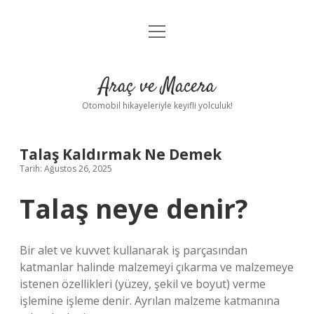
menüyü
Anasayfa
aç
Gizlilik Politikası
Araç ve Macera
Yasal Uyarı
Otomobil hikayeleriyle keyifli yolculuk!
Hakkımızda
Talaş Kaldırmak Ne Demek
Tarih: Ağustos 26, 2025
Talaş neye denir?
Bir alet ve kuvvet kullanarak iş parçasından
katmanlar halinde malzemeyi çıkarma ve malzemeye
istenen özellikleri (yüzey, şekil ve boyut) verme
işlemine işleme denir. Ayrılan malzeme katmanına