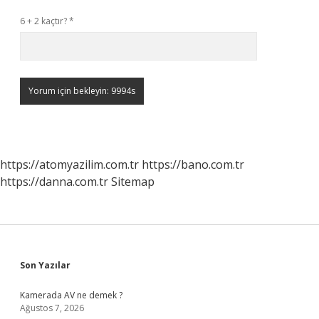
6 + 2 kaçtır?
*
https://atomyazilim.com.tr
https://bano.com.tr
https://danna.com.tr
Sitemap
Sidebar
Son Yazılar
Kamerada AV ne demek ?
Ağustos 7, 2026