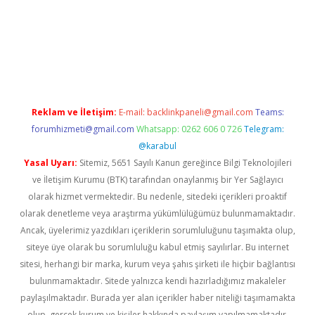
o
Reklam ve İletişim:
E-mail:
backlinkpaneli@gmail.com
Teams:
forumhizmeti@gmail.com
Whatsapp: 0262 606 0 726
Telegram:
@karabul
Yasal Uyarı:
Sitemiz, 5651 Sayılı Kanun gereğince Bilgi Teknolojileri
ve İletişim Kurumu (BTK) tarafından onaylanmış bir Yer Sağlayıcı
olarak hizmet vermektedir. Bu nedenle, sitedeki içerikleri proaktif
olarak denetleme veya araştırma yükümlülüğümüz bulunmamaktadır.
Ancak, üyelerimiz yazdıkları içeriklerin sorumluluğunu taşımakta olup,
siteye üye olarak bu sorumluluğu kabul etmiş sayılırlar. Bu internet
sitesi, herhangi bir marka, kurum veya şahıs şirketi ile hiçbir bağlantısı
bulunmamaktadır. Sitede yalnızca kendi hazırladığımız makaleler
paylaşılmaktadır. Burada yer alan içerikler haber niteliği taşımamakta
olup, gerçek kurum ve kişiler hakkında paylaşım yapılmamaktadır.