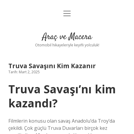
menüyü
Anasayfa
aç
Gizlilik Politikası
Araç ve Macera
Yasal Uyarı
Otomobil hikayeleriyle keyifli yolculuk!
Hakkımızda
Truva Savaşını Kim Kazanır
Tarih: Mart 2, 2025
Truva Savaşı’nı kim
kazandı?
Filmlerin konusu olan savaş Anadolu’da Troy’da
çekildi. Çok güçlü Truva Duvarları birçok kez