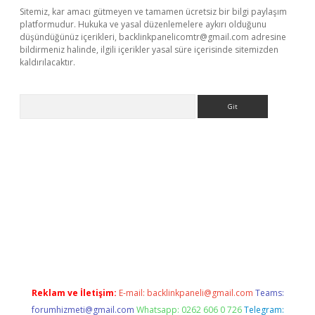
Sitemiz, kar amacı gütmeyen ve tamamen ücretsiz bir bilgi paylaşım
platformudur. Hukuka ve yasal düzenlemelere aykırı olduğunu
düşündüğünüz içerikleri,
backlinkpanelicomtr@gmail.com
adresine
bildirmeniz halinde, ilgili içerikler yasal süre içerisinde sitemizden
kaldırılacaktır.
Arama
lbet casino
Reklam ve İletişim:
E-mail:
backlinkpaneli@gmail.com
Teams:
forumhizmeti@gmail.com
Whatsapp: 0262 606 0 726
Telegram: