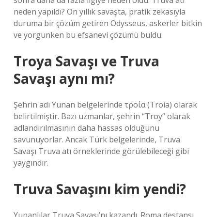
sonra daha da fazla ilgiye neden oldu. Truva atı
neden yapıldı? On yıllık savaşta, pratik zekasıyla
duruma bir çözüm getiren Odysseus, askerler bitkin
ve yorgunken bu efsanevi çözümü buldu.
Troya Savaşı ve Truva
Savaşı aynı mı?
Şehrin adı Yunan belgelerinde τροία (Troia) olarak
belirtilmiştir. Bazı uzmanlar, şehrin “Troy” olarak
adlandırılmasının daha hassas olduğunu
savunuyorlar. Ancak Türk belgelerinde, Truva
Savaşı Truva atı örneklerinde görülebileceği gibi
yaygındır.
Truva Savaşını kim yendi?
Yunanlılar Truva Savaşı’nı kazandı. Roma destansı