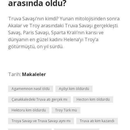
arasında oldu?
Truva Savaşı’nın kimdi? Yunan mitolojisinden sonra
Akalar ve Troy arasındaki Truva Savaşı gerçekleşti.
Savaş, Paris Savaşı, Sparta Kralı’nın karısı ve
dünyanın en güzel kadını Helena’yı Troy’a
götürmüştü, on yıl sürdü.
Tarih:
Makaleler
Agamemnon nasıl öldü
Aşiliyi kim öldürdü
Çanakkaledeki Truva atı gerçek mi
Hectorı kim öldürdü
Hektoru kim öldürdü
Troy Türk mü
Troya Savaşı ve Truva Savaşı aynı mı
Truva atı kim kazandı