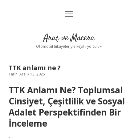
menüyü
Anasayfa
aç
Gizlilik Politikası
Araç ve Macera
Yasal Uyarı
Otomobil hikayeleriyle keyifli yolculuk!
Hakkımızda
TTK anlamı ne ?
Tarih: Aralık 13, 2025
TTK Anlamı Ne? Toplumsal
Cinsiyet, Çeşitlilik ve Sosyal
Adalet Perspektifinden Bir
İnceleme