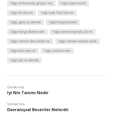
Yağız Ali Kuranda geçiyor mu
Yağız aslen nereli
Yağız At ismi mi
Yağız eski Türk ismi mi
Yağız genç ne demek
Yağız hangi kökenli
Yağız hangi ülkenin ismi
Yağız ismini koymak caiz mi
Yağız isminin dini anlamı ne
Yağız isminin enerjisi nedir
Yağız Kürt ismi mi
Yağız nasıl bir isim
Yağız yer ne demek
Önceki Yazı
Iyi Nin Tanımı Nedir
Sonraki Yazı
Davranışsal Beceriler Nelerdir