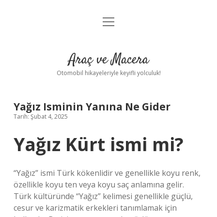
menüyü
Anasayfa
aç
Gizlilik Politikası
Araç ve Macera
Yasal Uyarı
Otomobil hikayeleriyle keyifli yolculuk!
Hakkımızda
Yağız Isminin Yanına Ne Gider
Tarih: Şubat 4, 2025
Yağız Kürt ismi mi?
“Yağız” ismi Türk kökenlidir ve genellikle koyu renk,
özellikle koyu ten veya koyu saç anlamına gelir.
Türk kültüründe “Yağız” kelimesi genellikle güçlü,
cesur ve karizmatik erkekleri tanımlamak için