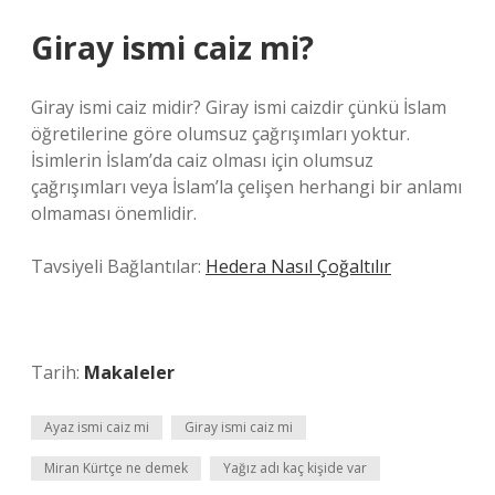
Giray ismi caiz mi?
Giray ismi caiz midir? Giray ismi caizdir çünkü İslam
öğretilerine göre olumsuz çağrışımları yoktur.
İsimlerin İslam’da caiz olması için olumsuz
çağrışımları veya İslam’la çelişen herhangi bir anlamı
olmaması önemlidir.
Tavsiyeli Bağlantılar:
Hedera Nasıl Çoğaltılır
Tarih:
Makaleler
Ayaz ismi caiz mi
Giray ismi caiz mi
Miran Kürtçe ne demek
Yağız adı kaç kişide var