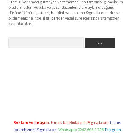
Sitemiz, kar amacı gütmeyen ve tamamen ücretsiz bir bilgi paylaşım
platformudur. Hukuka ve yasal düzenlemelere aykırı olduğunu
düşündüğünüz içerikleri,
backlinkpanelicomtr@gmail.com
adresine
bildirmeniz halinde, ilgili içerikler yasal süre içerisinde sitemizden
kaldırılacaktır.
Arama
asino
Reklam ve İletişim:
E-mail:
backlinkpaneli@gmail.com
Teams:
forumhizmeti@gmail.com
Whatsapp: 0262 606 0 726
Telegram: