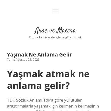
menüyü
Anasayfa
aç
Gizlilik Politikası
Araç ve Macera
Yasal Uyarı
Otomobil hikayeleriyle keyifli yolculuk!
Hakkımızda
Yaşmak Ne Anlama Gelir
Tarih: Ağustos 25, 2025
Yaşmak atmak ne
anlama gelir?
TDK Sözlük Anlamı Tdk’a göre yürütülen
araştırmalarla yaşamak için kelimenin kelimesinin