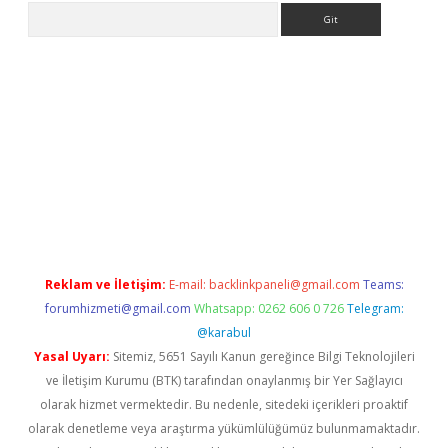
Arama
ilbet casino
Reklam ve İletişim:
E-mail:
backlinkpaneli@gmail.com
Teams:
forumhizmeti@gmail.com
Whatsapp: 0262 606 0 726
Telegram:
@karabul
Yasal Uyarı:
Sitemiz, 5651 Sayılı Kanun gereğince Bilgi Teknolojileri
ve İletişim Kurumu (BTK) tarafından onaylanmış bir Yer Sağlayıcı
olarak hizmet vermektedir. Bu nedenle, sitedeki içerikleri proaktif
olarak denetleme veya araştırma yükümlülüğümüz bulunmamaktadır.