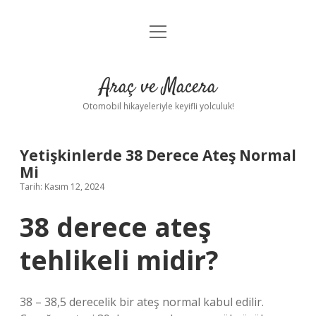
menüyü
Anasayfa
aç
Gizlilik Politikası
Araç ve Macera
Yasal Uyarı
Otomobil hikayeleriyle keyifli yolculuk!
Hakkımızda
Yetişkinlerde 38 Derece Ateş Normal
Mi
Tarih: Kasım 12, 2024
38 derece ateş
tehlikeli midir?
38 – 38,5 derecelik bir ateş normal kabul edilir.