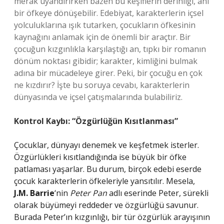
merak uyandırırken bazen bu keşiflerin derinliği, ani
bir öfkeye dönüşebilir. Edebiyat, karakterlerin içsel
yolculuklarına ışık tutarken, çocukların öfkesinin
kaynağını anlamak için de önemli bir araçtır. Bir
çocuğun kızgınlıkla karşılaştığı an, tıpkı bir romanın
dönüm noktası gibidir; karakter, kimliğini bulmak
adına bir mücadeleye girer. Peki, bir çocuğu en çok
ne kızdırır? İşte bu soruya cevabı, karakterlerin
dünyasında ve içsel çatışmalarında bulabiliriz.
Kontrol Kaybı: “Özgürlüğün Kısıtlanması”
Çocuklar, dünyayı denemek ve keşfetmek isterler.
Özgürlükleri kısıtlandığında ise büyük bir öfke
patlaması yaşarlar. Bu durum, birçok edebi eserde
çocuk karakterlerin öfkeleriyle yansıtılır. Mesela,
J.M. Barrie
‘nin
Peter Pan
adlı eserinde Peter, sürekli
olarak büyümeyi reddeder ve özgürlüğü savunur.
Burada Peter’ın kızgınlığı, bir tür özgürlük arayışının