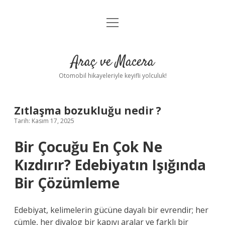
menüyü
Anasayfa
aç
Gizlilik Politikası
Araç ve Macera
Yasal Uyarı
Otomobil hikayeleriyle keyifli yolculuk!
Hakkımızda
Zıtlaşma bozukluğu nedir ?
Tarih: Kasım 17, 2025
Bir Çocuğu En Çok Ne
Kızdırır? Edebiyatın Işığında
Bir Çözümleme
Edebiyat, kelimelerin gücüne dayalı bir evrendir; her
cümle, her diyalog bir kapıyı aralar ve farklı bir