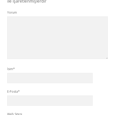
ile işaretlenmişlerdir
Yorum
İsim*
E-Posta*
Web Sitesi