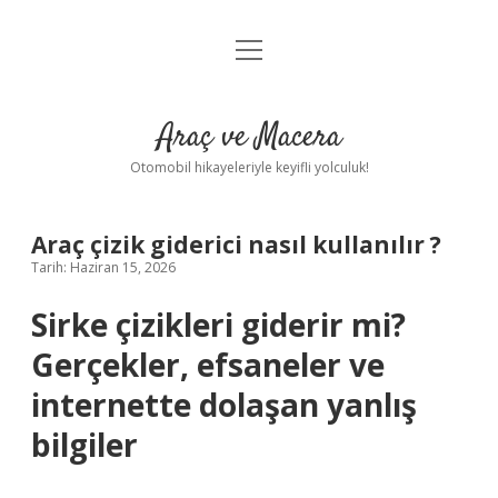
menüyü
Anasayfa
aç
Gizlilik Politikası
Araç ve Macera
Yasal Uyarı
Otomobil hikayeleriyle keyifli yolculuk!
Hakkımızda
Araç çizik giderici nasıl kullanılır ?
Tarih: Haziran 15, 2026
Sirke çizikleri giderir mi?
Gerçekler, efsaneler ve
internette dolaşan yanlış
bilgiler