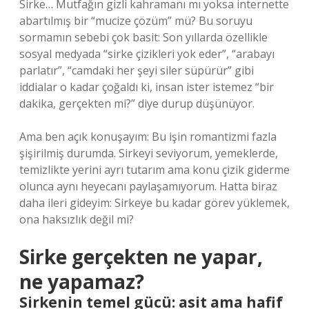
Sirke… Mutfağın gizli kahramanı mı yoksa internette
abartılmış bir “mucize çözüm” mü? Bu soruyu
sormamın sebebi çok basit: Son yıllarda özellikle
sosyal medyada “sirke çizikleri yok eder”, “arabayı
parlatır”, “camdaki her şeyi siler süpürür” gibi
iddialar o kadar çoğaldı ki, insan ister istemez “bir
dakika, gerçekten mi?” diye durup düşünüyor.
Ama ben açık konuşayım: Bu işin romantizmi fazla
şişirilmiş durumda. Sirkeyi seviyorum, yemeklerde,
temizlikte yerini ayrı tutarım ama konu çizik giderme
olunca aynı heyecanı paylaşamıyorum. Hatta biraz
daha ileri gideyim: Sirkeye bu kadar görev yüklemek,
ona haksızlık değil mi?
Sirke gerçekten ne yapar,
ne yapamaz?
Sirkenin temel gücü: asit ama hafif