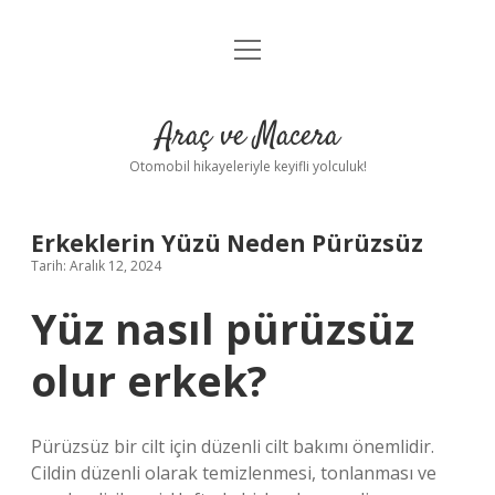
menüyü
Anasayfa
aç
Gizlilik Politikası
Araç ve Macera
Yasal Uyarı
Otomobil hikayeleriyle keyifli yolculuk!
Hakkımızda
Erkeklerin Yüzü Neden Pürüzsüz
Tarih: Aralık 12, 2024
Yüz nasıl pürüzsüz
olur erkek?
Pürüzsüz bir cilt için düzenli cilt bakımı önemlidir.
Cildin düzenli olarak temizlenmesi, tonlanması ve