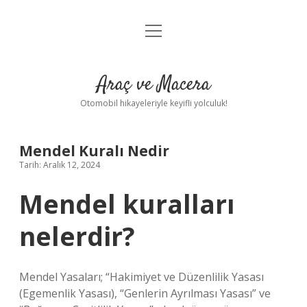
menüyü
Anasayfa
aç
Gizlilik Politikası
Araç ve Macera
Yasal Uyarı
Otomobil hikayeleriyle keyifli yolculuk!
Hakkımızda
Mendel Kuralı Nedir
Tarih: Aralık 12, 2024
Mendel kuralları
nelerdir?
Mendel Yasaları; “Hakimiyet ve Düzenlilik Yasası
(Egemenlik Yasası), “Genlerin Ayrılması Yasası” ve