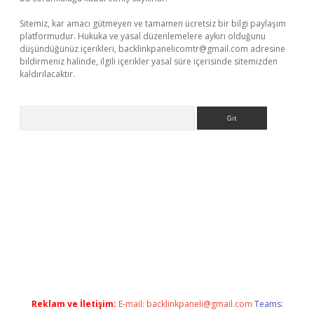
Sitemiz, kar amacı gütmeyen ve tamamen ücretsiz bir bilgi paylaşım
platformudur. Hukuka ve yasal düzenlemelere aykırı olduğunu
düşündüğünüz içerikleri,
backlinkpanelicomtr@gmail.com
adresine
bildirmeniz halinde, ilgili içerikler yasal süre içerisinde sitemizden
kaldırılacaktır.
Arama
lbet casino
Reklam ve İletişim:
E-mail:
backlinkpaneli@gmail.com
Teams: