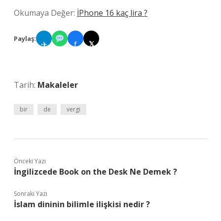
Okumaya Değer:
İPhone 16 kaç lira ?
Paylaş:
✈
f
𝕏
Tarih:
Makaleler
bir
de
vergi
Önceki Yazı
İngilizcede Book on the Desk Ne Demek ?
Sonraki Yazı
İslam dininin bilimle ilişkisi nedir ?