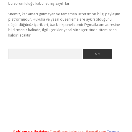
bu sorumluluğu kabul etmiş sayılırlar.
Sitemiz, kar amacı gütmeyen ve tamamen ücretsiz bir bilgi paylaşım
platformudur. Hukuka ve yasal düzenlemelere aykırı olduğunu
düşündüğünüz içerikleri,
backlinkpanelicomtr@gmail.com
adresine
bildirmeniz halinde, ilgili içerikler yasal süre içerisinde sitemizden
kaldırılacaktır.
Arama
ilbet casino
Reklam ve İletişim:
E-mail:
backlinkpaneli@gmail.com
Teams: