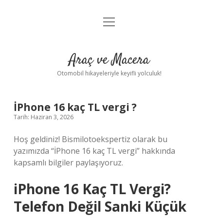
menüyü
Anasayfa
aç
Gizlilik Politikası
Araç ve Macera
Yasal Uyarı
Otomobil hikayeleriyle keyifli yolculuk!
Hakkımızda
İPhone 16 kaç TL vergi ?
Tarih: Haziran 3, 2026
Hoş geldiniz! Bismilotoekspertiz olarak bu
yazımızda “İPhone 16 kaç TL vergi” hakkında
kapsamlı bilgiler paylaşıyoruz.
iPhone 16 Kaç TL Vergi?
Telefon Değil Sanki Küçük