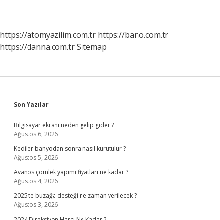
https://atomyazilim.com.tr
https://bano.com.tr
https://danna.com.tr
Sitemap
Sidebar
Son Yazılar
Bilgisayar ekranı neden gelip gider ?
Ağustos 6, 2026
Kediler banyodan sonra nasıl kurutulur ?
Ağustos 5, 2026
Avanos çömlek yapımı fiyatları ne kadar ?
Ağustos 4, 2026
2025’te buzağa desteği ne zaman verilecek ?
Ağustos 3, 2026
2024 Direksiyon Harcı Ne Kadar ?