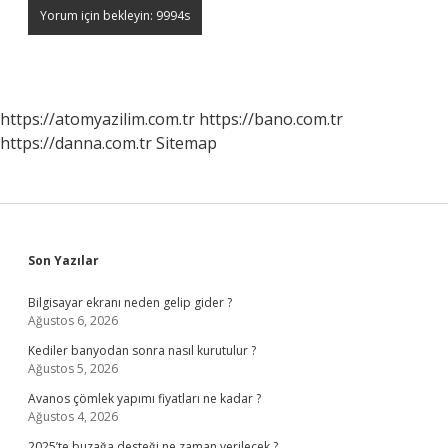
https://atomyazilim.com.tr
https://bano.com.tr
https://danna.com.tr
Sitemap
Sidebar
Son Yazılar
Bilgisayar ekranı neden gelip gider ?
Ağustos 6, 2026
Kediler banyodan sonra nasıl kurutulur ?
Ağustos 5, 2026
Avanos çömlek yapımı fiyatları ne kadar ?
Ağustos 4, 2026
2025’te buzağa desteği ne zaman verilecek ?