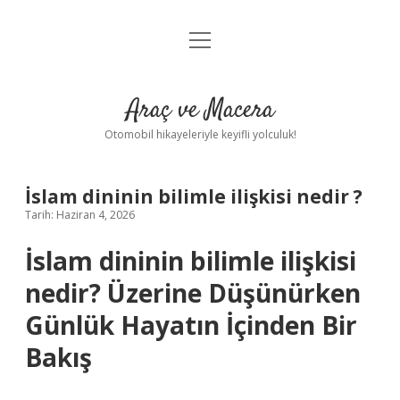
menüyü
Anasayfa
aç
Gizlilik Politikası
Araç ve Macera
Yasal Uyarı
Otomobil hikayeleriyle keyifli yolculuk!
Hakkımızda
İslam dininin bilimle ilişkisi nedir ?
Tarih: Haziran 4, 2026
İslam dininin bilimle ilişkisi
nedir? Üzerine Düşünürken
Günlük Hayatın İçinden Bir
Bakış