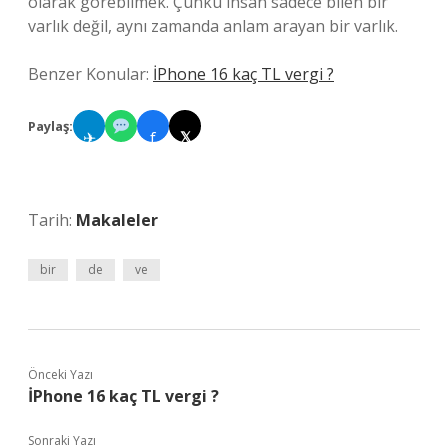
olarak görebilmek. Çünkü insan sadece bilen bir
varlık değil, aynı zamanda anlam arayan bir varlık.
Benzer Konular:
İPhone 16 kaç TL vergi ?
Paylaş:
✈
f
𝕏
Tarih:
Makaleler
bir
de
ve
Önceki Yazı
İPhone 16 kaç TL vergi ?
Sonraki Yazı