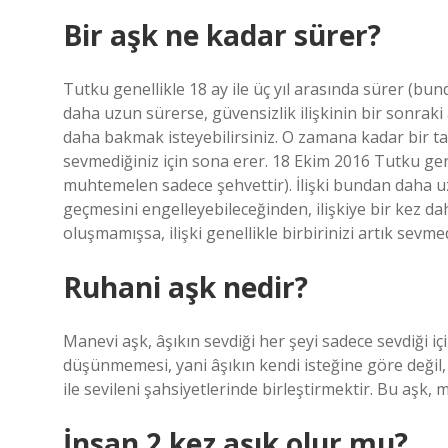
Bir aşk ne kadar sürer?
Tutku genellikle 18 ay ile üç yıl arasında sürer (bu
daha uzun sürerse, güvensizlik ilişkinin bir sonraki
daha bakmak isteyebilirsiniz. O zamana kadar bir taa
sevmediğiniz için sona erer. 18 Ekim 2016 Tutku gene
muhtemelen sadece şehvettir). İlişki bundan daha uz
geçmesini engelleyebileceğinden, ilişkiye bir kez d
oluşmamışsa, ilişki genellikle birbirinizi artık sevmed
Ruhani aşk nedir?
Manevi aşk, âşıkın sevdiği her şeyi sadece sevdiği i
düşünmemesi, yani âşıkın kendi isteğine göre değil, 
ile sevileni şahsiyetlerinde birleştirmektir. Bu aşk,
İnsan 2 kez aşık olur mu?