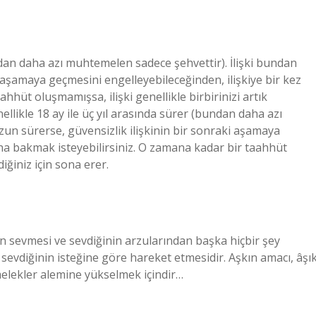
ndan daha azı muhtemelen sadece şehvettir). İlişki bundan
 aşamaya geçmesini engelleyebileceğinden, ilişkiye bir kez
hhüt oluşmamışsa, ilişki genellikle birbirinizi artık
llikle 18 ay ile üç yıl arasında sürer (bundan daha azı
un sürerse, güvensizlik ilişkinin bir sonraki aşamaya
aha bakmak isteyebilirsiniz. O zamana kadar bir taahhüt
iğiniz için sona erer.
çin sevmesi ve sevdiğinin arzularından başka hiçbir şey
sevdiğinin isteğine göre hareket etmesidir. Aşkın amacı, âşı
 melekler alemine yükselmek içindir…