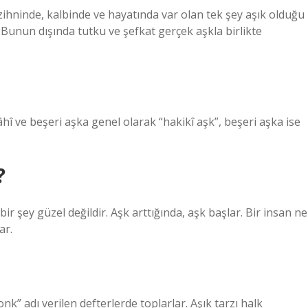
 zihninde, kalbinde ve hayatında var olan tek şey aşık olduğu
 Bunun dışında tutku ve şefkat gerçek aşkla birlikte
İlâhî ve beşeri aşka genel olarak “hakikî aşk”, beşeri aşka ise
?
ir şey güzel değildir. Aşk arttığında, aşk başlar. Bir insan ne
ar.
conk” adı verilen defterlerde toplarlar. Aşık tarzı halk