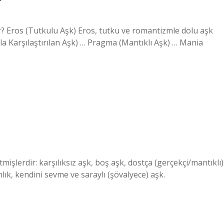
?
or? Eros (Tutkulu Aşk) Eros, tutku ve romantizmle dolu aşk
la Karşılaştırılan Aşk) … Pragma (Mantıklı Aşk) … Mania
mişlerdir: karşılıksız aşk, boş aşk, dostça (gerçekçi/mantıklı)
k, kendini sevme ve saraylı (şövalyece) aşk.