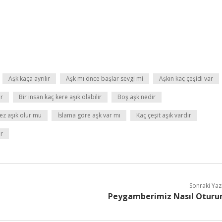
Aşk kaça ayrılır
Aşk mı önce başlar sevgi mi
Aşkın kaç çeşidi var
er
Bir insan kaç kere aşık olabilir
Boş aşk nedir
kez aşık olur mu
İslama göre aşk var mı
Kaç çeşit aşık vardır
ir
Sonraki Yaz
Peygamberimiz Nasıl Oturu