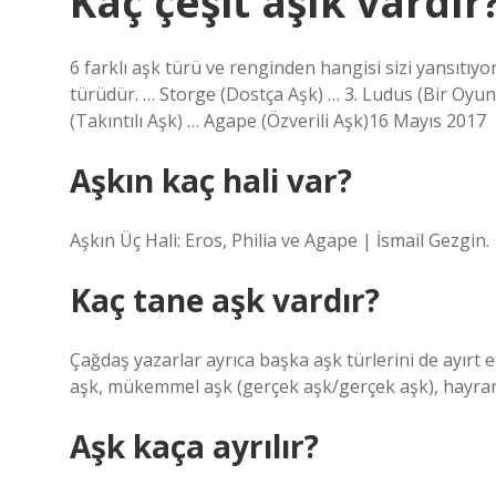
Kaç çeşit aşık vardır
6 farklı aşk türü ve renginden hangisi sizi yansıtıy
türüdür. … Storge (Dostça Aşk) … 3. Ludus (Bir Oyun
(Takıntılı Aşk) … Agape (Özverili Aşk)16 Mayıs 2017
Aşkın kaç hali var?
Aşkın Üç Hali: Eros, Philia ve Agape | İsmail Gezgin.
Kaç tane aşk vardır?
Çağdaş yazarlar ayrıca başka aşk türlerini de ayırt et
aşk, mükemmel aşk (gerçek aşk/gerçek aşk), hayranlı
Aşk kaça ayrılır?