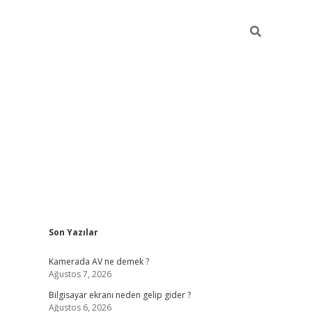
Sidebar
Son Yazılar
ilbet casino
Kamerada AV ne demek ?
Ağustos 7, 2026
Bilgisayar ekranı neden gelip gider ?
Ağustos 6, 2026