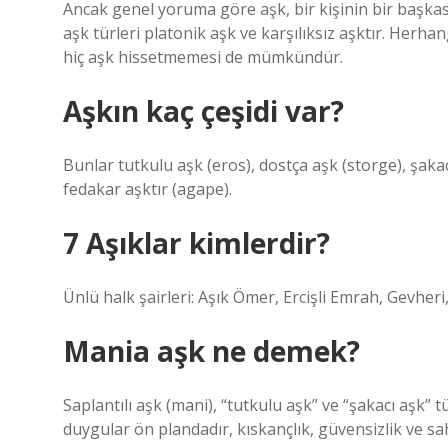
Ancak genel yoruma göre aşk, bir kişinin bir başkasın
aşk türleri platonik aşk ve karşılıksız aşktır. Herhan
hiç aşk hissetmemesi de mümkündür.
Aşkın kaç çeşidi var?
Bunlar tutkulu aşk (eros), dostça aşk (storge), şakac
fedakar aşktır (agape).
7 Aşıklar kimlerdir?
Ünlü halk şairleri: Aşık Ömer, Ercişli Emrah, Gevher
Mania aşk ne demek?
Saplantılı aşk (mani), “tutkulu aşk” ve “şakacı aşk” 
duygular ön plandadır, kıskançlık, güvensizlik ve 