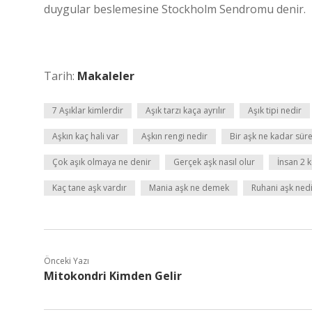
duygular beslemesine Stockholm Sendromu denir.
Tarih:
Makaleler
7 Aşıklar kimlerdir
Aşık tarzı kaça ayrılır
Aşık tipi nedir
Aşkın kaç hali var
Aşkın rengi nedir
Bir aşk ne kadar sür
Çok aşık olmaya ne denir
Gerçek aşk nasıl olur
İnsan 2 
Kaç tane aşk vardır
Mania aşk ne demek
Ruhani aşk ned
Önceki Yazı
Mitokondri Kimden Gelir