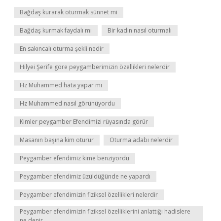
Bağdaş kurarak oturmak sünnet mi
Bağdaş kurmak faydalı mı
Bir kadın nasıl oturmalı
En sakıncalı oturma şekli nedir
Hilyei Şerife göre peygamberimizin özellikleri nelerdir
Hz Muhammed hata yapar mı
Hz Muhammed nasıl görünüyordu
Kimler peygamber Efendimizi rüyasında görür
Masanın başına kim oturur
Oturma adabı nelerdir
Peygamber efendimiz kime benziyordu
Peygamber efendimiz üzüldüğünde ne yapardı
Peygamber efendimizin fiziksel özellikleri nelerdir
Peygamber efendimizin fiziksel özelliklerini anlattığı hadislere
ne denir