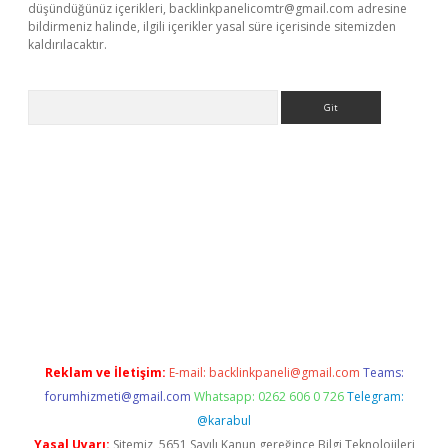
düşündüğünüz içerikleri,
backlinkpanelicomtr@gmail.com
adresine
bildirmeniz halinde, ilgili içerikler yasal süre içerisinde sitemizden
kaldırılacaktır.
Arama
bet casino
Reklam ve İletişim:
E-mail:
backlinkpaneli@gmail.com
Teams:
forumhizmeti@gmail.com
Whatsapp: 0262 606 0 726
Telegram:
@karabul
Yasal Uyarı:
Sitemiz, 5651 Sayılı Kanun gereğince Bilgi Teknolojileri