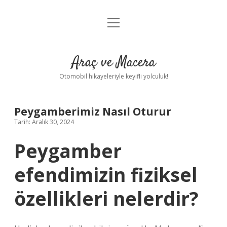
menüyü
Anasayfa
aç
Gizlilik Politikası
Araç ve Macera
Yasal Uyarı
Otomobil hikayeleriyle keyifli yolculuk!
Hakkımızda
Peygamberimiz Nasıl Oturur
Tarih: Aralık 30, 2024
Peygamber
efendimizin fiziksel
özellikleri nelerdir?