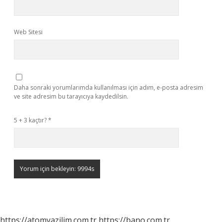
Web Sitesi
Daha sonraki yorumlarımda kullanılması için adım, e-posta adresim
ve site adresim bu tarayıcıya kaydedilsin.
5 + 3 kaçtır?
*
https://atomyazilim.com.tr
https://bano.com.tr