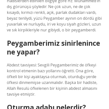
Hadislerden edinilen bilgiye göre Hz. Muhammed’in
dış görünüşü şöyledir: Ne çok uzun, ne de çok
kısaydı, kırmızı renkli, açık, parlak dudakları vardı,
beyaz tenliydi, yüzü Peygamber ayının on dördü gibi
yuvarlak ve nurluydu, iri ve koyu siyah gözleri, uzun
ve sık kirpikleriyle nur gibiydi, o bir peygamberdi.
Peygamberimiz sinirlenince
ne yapar?
Abdest tavsiyesi: Sevgili Peygamberimiz de öfkeyi
kontrol etmenin bazı yollarını öğretti. Ona göre,
öfkeli bir kişi ayaktaysa oturmalı, oturduğu yerde
öfkesi dinmemişse uzanmalıdır. Başka bir hadiste,
Allah Resulü öfkelenen bir kişinin abdest almasını
tavsiye etmiştir.
Oturma adabı nelerdir?