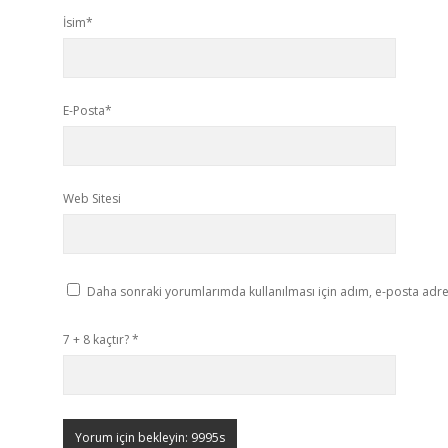
İsim*
E-Posta*
Web Sitesi
Daha sonraki yorumlarımda kullanılması için adım, e-posta adres
7 + 8 kaçtır?
*