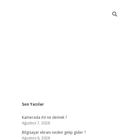
Sidebar
Son Yazılar
ilbet casino
Kamerada AV ne demek ?
Ağustos 7, 2026
Bilgisayar ekranı neden gelip gider ?
Ağustos 6, 2026