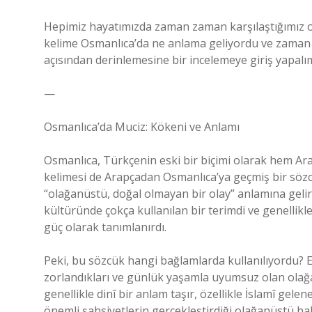
Hepimiz hayatımızda zaman zaman karşılaştığımız ola
kelime Osmanlıca’da ne anlama geliyordu ve zaman iç
açısından derinlemesine bir incelemeye giriş yapal
—
Osmanlıca’da Muciz: Kökeni ve Anlamı
Osmanlıca, Türkçenin eski bir biçimi olarak hem Ara
kelimesi de Arapçadan Osmanlıca’ya geçmiş bir sözcüktür. Arapça
“olağanüstü, doğal olmayan bir olay” anlamına gelir
kültüründe çokça kullanılan bir terimdi ve genellikl
güç olarak tanımlanırdı.
Peki, bu sözcük hangi bağlamlarda kullanılıyordu? E
zorlandıkları ve günlük yaşamla uyumsuz olan olağanü
genellikle dinî bir anlam taşır, özellikle İslamî gel
önemli şahsiyetlerin gerçekleştirdiği olağanüstü halle