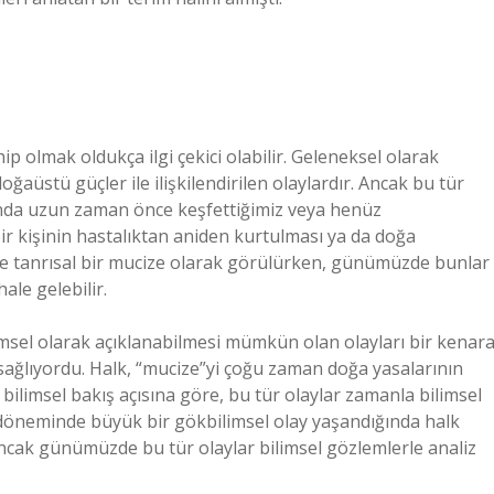
ip olmak oldukça ilgi çekici olabilir. Geleneksel olarak
oğaüstü güçler ile ilişkilendirilen olaylardır. Ancak bu tür
aslında uzun zaman önce keşfettiğimiz veya henüz
ir kişinin hastalıktan aniden kurtulması ya da doğa
te tanrısal bir mucize olarak görülürken, günümüzde bunlar
ale gelebilir.
imsel olarak açıklanabilmesi mümkün olan olayları bir kenar
i sağlıyordu. Halk, “mucize”yi çoğu zaman doğa yasalarının
 bilimsel bakış açısına göre, bu tür olaylar zamanla bilimsel
ı döneminde büyük bir gökbilimsel olay yaşandığında halk
ancak günümüzde bu tür olaylar bilimsel gözlemlerle analiz