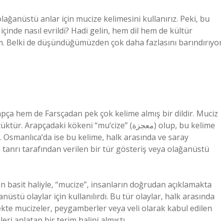
ğanüstü anlar için mucize kelimesini kullanırız. Peki, bu
inde nasıl evrildi? Hadi gelin, hem dil hem de kültür
ım. Belki de düşündüğümüzden çok daha fazlasını barındırıyor
pça hem de Farsçadan pek çok kelime almış bir dildir. Muciz
daki kökeni “mu‘cize” (معجزة) olup, bu kelime
. Osmanlıca’da ise bu kelime, halk arasında ve saray
e tanrı tarafından verilen bir tür gösteriş veya olağanüstü
n basit haliyle, “mucize”, insanların doğrudan açıklamakta
stü olaylar için kullanılırdı. Bu tür olaylar, halk arasında
enekte mucizeler, peygamberler veya veli olarak kabul edilen
ri anlatan bir terim halini almıştı.