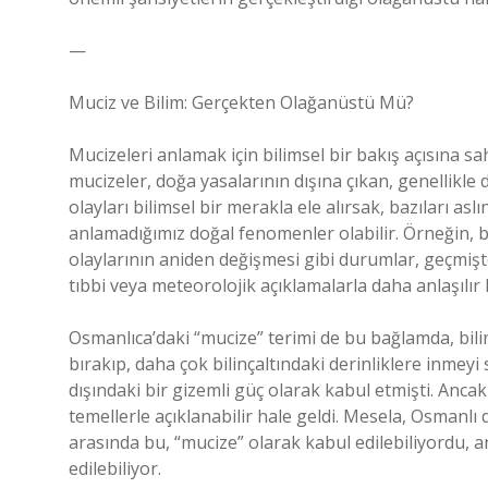
—
Muciz ve Bilim: Gerçekten Olağanüstü Mü?
Mucizeleri anlamak için bilimsel bir bakış açısına sah
mucizeler, doğa yasalarının dışına çıkan, genellikle d
olayları bilimsel bir merakla ele alırsak, bazıları 
anlamadığımız doğal fenomenler olabilir. Örneğin, b
olaylarının aniden değişmesi gibi durumlar, geçmiş
tıbbi veya meteorolojik açıklamalarla daha anlaşılır h
Osmanlıca’daki “mucize” terimi de bu bağlamda, bil
bırakıp, daha çok bilinçaltındaki derinliklere inmey
dışındaki bir gizemli güç olarak kabul etmişti. Ancak
temellerle açıklanabilir hale geldi. Mesela, Osmanl
arasında bu, “mucize” olarak kabul edilebiliyordu, 
edilebiliyor.