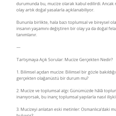
durumunda bu, mucize olarak kabul edilirdi. Ancak m
olay artık doğal yasalarla açıklanabiliyor.
Bununla birlikte, hala bazı toplumsal ve bireysel ola
insanın yaşamını değiştiren bir olay ya da doğal fe
tanımlanır.
—
Tartışmaya Açık Sorular: Mucize Gerçekten Nedir?
1. Bilimsel açıdan mucize: Bilimsel bir gözle bakıld
gerçekten olağanüstü bir durum mu?
2. Mucize ve toplumsal algı: Günümüzde hâlâ toplu
inanıyorsak, bu inanç toplumsal yapılarla nasıl ilişkil
3. Mucizeyi anlatan eski metinler: Osmanlıca’daki m
buluyor?