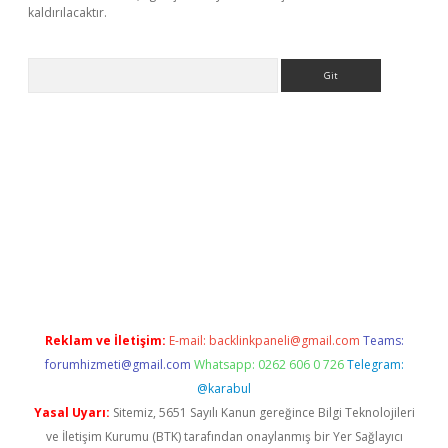
kaldırılacaktır.
Arama
casino
Reklam ve İletişim:
E-mail:
backlinkpaneli@gmail.com
Teams:
forumhizmeti@gmail.com
Whatsapp: 0262 606 0 726
Telegram:
@karabul
Yasal Uyarı:
Sitemiz, 5651 Sayılı Kanun gereğince Bilgi Teknolojileri
ve İletişim Kurumu (BTK) tarafından onaylanmış bir Yer Sağlayıcı