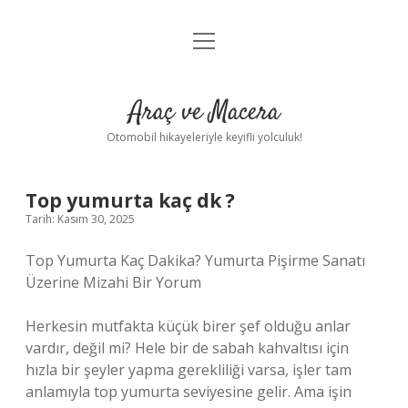
menüyü
Anasayfa
aç
Gizlilik Politikası
Araç ve Macera
Yasal Uyarı
Otomobil hikayeleriyle keyifli yolculuk!
Hakkımızda
Top yumurta kaç dk ?
Tarih: Kasım 30, 2025
Top Yumurta Kaç Dakika? Yumurta Pişirme Sanatı
Üzerine Mizahi Bir Yorum
Herkesin mutfakta küçük birer şef olduğu anlar
vardır, değil mi? Hele bir de sabah kahvaltısı için
hızla bir şeyler yapma gerekliliği varsa, işler tam
anlamıyla top yumurta seviyesine gelir. Ama işin