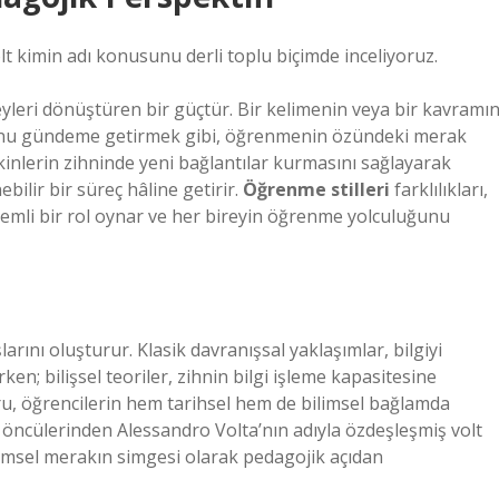
olt kimin adı konusunu derli toplu biçimde inceliyoruz.
ireyleri dönüştüren bir güçtür. Bir kelimenin veya bir kavramı
usunu gündeme getirmek gibi, öğrenmenin özündeki merak
kinlerin zihninde yeni bağlantılar kurmasını sağlayarak
bilir bir süreç hâline getirir.
Öğrenme stilleri
farklılıkları,
nemli bir rol oynar ve her bireyin öğrenme yolculuğunu
rını oluşturur. Klasik davranışsal yaklaşımlar, bilgiyi
ken; bilişsel teoriler, zihnin bilgi işleme kapasitesine
oru, öğrencilerin hem tarihsel hem de bilimsel bağlamda
n öncülerinden Alessandro Volta’nın adıyla özdeşleşmiş volt
ilimsel merakın simgesi olarak pedagojik açıdan