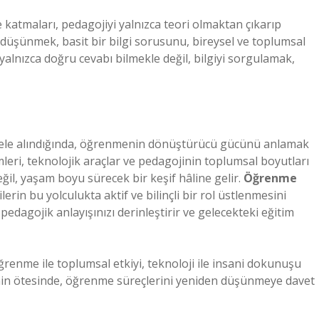
 katmaları, pedagojiyi yalnızca teori olmaktan çıkarıp
 düşünmek, basit bir bilgi sorusunu, bireysel ve toplumsal
lnızca doğru cevabı bilmekle değil, bilgiyi sorgulamak,
le ele alındığında, öğrenmenin dönüştürücü gücünü anlamak
mleri, teknolojik araçlar ve pedagojinin toplumsal boyutları
eğil, yaşam boyu sürecek bir keşif hâline gelir.
Öğrenme
erin bu yolculukta aktif ve bilinçli bir rol üstlenmesini
dagojik anlayışınızı derinleştirir ve gelecekteki eğitim
 öğrenme ile toplumsal etkiyi, teknoloji ile insani dokunuşu
nin ötesinde, öğrenme süreçlerini yeniden düşünmeye davet