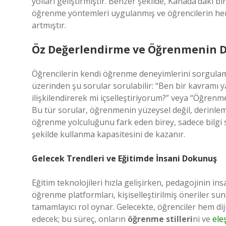
yolları geliştirmiştir. Benzer şekilde, Kanada’daki bi
öğrenme yöntemleri uygulanmış ve öğrencilerin he
artmıştır.
Öz Değerlendirme ve Öğrenmenin 
Öğrencilerin kendi öğrenme deneyimlerini sorgulama
üzerinden şu sorular sorulabilir: “Ben bir kavramı
ilişkilendirerek mi içselleştiriyorum?” veya “Öğren
Bu tür sorular, öğrenmenin yüzeysel değil, derinlem
öğrenme yolculuğunu fark eden birey, sadece bilgi s
şekilde kullanma kapasitesini de kazanır.
Gelecek Trendleri ve Eğitimde İnsani Dokunuş
Eğitim teknolojileri hızla gelişirken, pedagojinin i
öğrenme platformları, kişiselleştirilmiş öneriler su
tamamlayıcı rol oynar. Gelecekte, öğrenciler hem d
edecek; bu süreç, onların
öğrenme stilleri
ni ve
ele