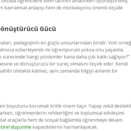
r okulda öğrencilere bilim tarihini anlatırken oyunlaştırılmış
m kavramsal anlayışı hem de motivasyonu önemli ölçüde
Dönüştürücü Gücü
ları, pedagojinin en güçlü unsurlarından biridir. Volt örneğ
 yalnızca ezberleyerek mi öğreniyorum yoksa onu yaşamla
me sürecimde hangi yöntemler bana daha çok katkı sağlıyor?”
esine ve dönüştürücü bir süreç olmasını teşvik eder. Kendi
ahibi olmakla kalmaz, aynı zamanda bilgiyi anlamlı bir
nsani boyutunu korumak kritik önem taşır. Yapay zekâ destekl
narken, öğretmenlerin rehberliğini ve toplumsal etkileşimi
ijital araçlarla hem de sosyal bağlamda öğrenmeye devam
ştirel düşünme
kapasitelerini harmanlayacak.