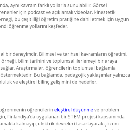
nda, aynı kavram farklı yollarla sunulabilir. Görsel
renenler için podcast ve açıklamalı videolar, kinestetik
 örneği, bu çeşitliliği öğretim pratiğine dahil etmek için uygun
kendi öğrenme yollarını keşfeder.
al bir deneyimdir. Bilimsel ve tarihsel kavramların öğretimi,
örneği, bilim tarihini ve toplumsal ilerlemeyi bir araya
ı sağlar. Araştırmalar, öğrencilerin toplumsal bağlamla
ini göstermektedir. Bu bağlamda, pedagojik yaklaşımlar yalnızca
luk ve eleştirel bilinç gelişimini de hedefler.
li öğrenmenin öğrencilerin
eleştirel düşünme
ve problem
eğin, Finlandiya’da uygulanan bir STEM projesi kapsamında,
lamakla kalmayıp, elektrik devreleri tasarlayarak çözüm