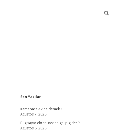
Sidebar
Son Yazılar
ilbet casino
Kamerada AV ne demek ?
Ağustos 7, 2026
Bilgisayar ekranı neden gelip gider ?
Ağustos 6, 2026