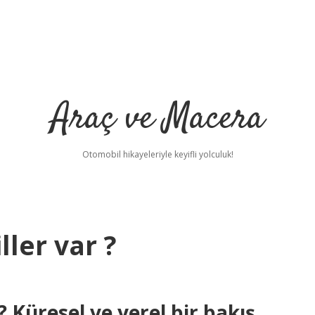
Araç ve Macera
Otomobil hikayeleriyle keyifli yolculuk!
ller var ?
? Küresel ve yerel bir bakış