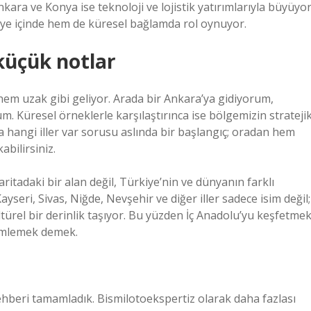
nkara ve Konya ise teknoloji ve lojistik yatırımlarıyla büyüyor
kiye içinde hem de küresel bağlamda rol oynuyor.
küçük notlar
em uzak gibi geliyor. Arada bir Ankara’ya gidiyorum,
. Küresel örneklerle karşılaştırınca ise bölgemizin strateji
a hangi iller var sorusu aslında bir başlangıç; oradan hem
bilirsiniz.
ritadaki bir alan değil, Türkiye’nin ve dünyanın farklı
yseri, Sivas, Niğde, Nevşehir ve diğer iller sadece isim değil;
kültürel bir derinlik taşıyor. Bu yüzden İç Anadolu’yu keşfetmek
yimlemek demek.
ı rehberi tamamladık. Bismilotoekspertiz olarak daha fazlası