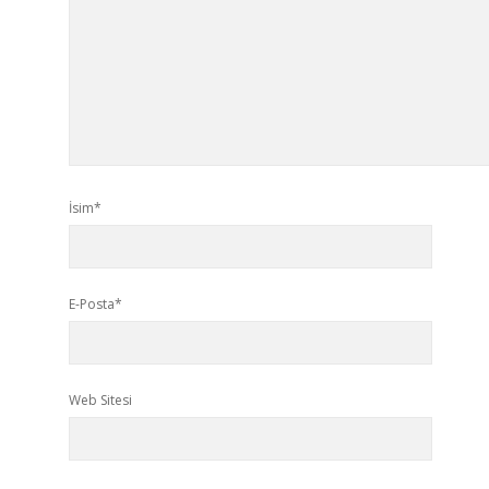
İsim*
E-Posta*
Web Sitesi