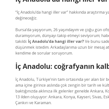
“İç Anadolu’da hangi iller var” hakkında araştırma y
değineceğiz.
Bursa’da yaşıyorum, 26 yaşındayım ve çoğu gün ofis
duramıyorum, dünyayı takip etmeyi seviyorum; haberl
takıldı:
İç Anadolu’da hangi iller var?
Ve bunu sadec
düşünmek istedim. Arkadaşlarıma uzun bir mesaj at
kendime de sorular soruyorum.
İç Anadolu: coğrafyanın kal
İç Anadolu, Türkiye’nin tam ortasında yer alan bir b
ama içine girince aslında çok zengin bir tarih ve kült
baktığınızda aklınıza ilk gelenler genelde Ankara, K
13 ilden oluşuyor: Ankara, Konya, Kayseri, Sivas, Esk
Çankırı ve Karaman.