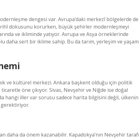
e modernleşme dengesi var. Avrupa’daki merkezî bölgelerde de
tarihî dokusunu korurken, büyük şehirler modernleşmeyi
arında ve ikliminde yatıyor. Avrupa ve Asya örneklerinde
lu daha sert bir iklime sahip. Bu da tarım, yerleşim ve yaşam
önemi
ik ve kültürel merkezi. Ankara başkent olduğu için politik
ticaretle öne çıkıyor. Sivas, Nevşehir ve Niğde ise doğal
’da hangi iller var sorusu sadece harita bilgisini değil, ülkenin
 gerektiriyor.
dan daha da önem kazanabilir. Kapadokya’nın Nevşehir taraf