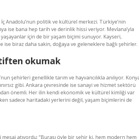
ç Anadolu’nun politik ve kültürel merkezi. Türkiye’nin
ya ise bana hep tarih ve derinlik hissi veriyor. Mevlana’yla
 yaşayanlar için de bir yaşam biçimi sunuyor. Kayseri,
ğde ise biraz daha sakin, doğaya ve geleneklere bağlı şehirler.
ktiften okumak
un şehirleri genellikle tarım ve hayvancılıkla anılıyor. Kony
ınırsız gibi. Ankara çevresinde ise sanayi ve hizmet sektörü
ından önemli. Her ilin kendi ekonomik ve kültürel kimliği var
ken sadece haritadaki yerlerini değil, yaşam biçimlerini de
li mesaj atıyordu: “Burası öyle bir şehir ki, hem modern hem