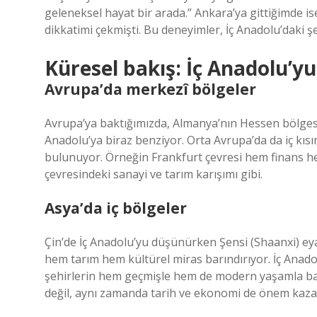
geleneksel hayat bir arada.” Ankara’ya gittiğimde is
dikkatimi çekmişti. Bu deneyimler, İç Anadolu’daki ş
Küresel bakış: İç Anadolu’y
Avrupa’da merkezî bölgeler
Avrupa’ya baktığımızda, Almanya’nın Hessen bölgesi 
Anadolu’ya biraz benziyor. Orta Avrupa’da da iç kısı
bulunuyor. Örneğin Frankfurt çevresi hem finans hem
çevresindeki sanayi ve tarım karışımı gibi.
Asya’da iç bölgeler
Çin’de İç Anadolu’yu düşünürken Şensi (Shaanxi) eya
hem tarım hem kültürel miras barındırıyor. İç Anado
şehirlerin hem geçmişle hem de modern yaşamla bağ
değil, aynı zamanda tarih ve ekonomi de önem kaza