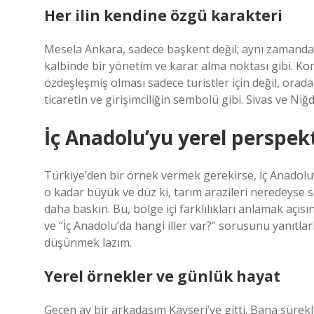
Her ilin kendine özgü karakteri
Mesela Ankara, sadece başkent değil; aynı zamanda İ
kalbinde bir yönetim ve karar alma noktası gibi. Kon
özdeşleşmiş olması sadece turistler için değil, orada
ticaretin ve girişimciliğin sembolü gibi. Sivas ve Ni
İç Anadolu’yu yerel perspe
Türkiye’den bir örnek vermek gerekirse, İç Anadolu’n
o kadar büyük ve düz ki, tarım arazileri neredeyse s
daha baskın. Bu, bölge içi farklılıkları anlamak açıs
ve “İç Anadolu’da hangi iller var?” sorusunu yanıtlar
düşünmek lazım.
Yerel örnekler ve günlük hayat
Geçen ay bir arkadaşım Kayseri’ye gitti. Bana sürek