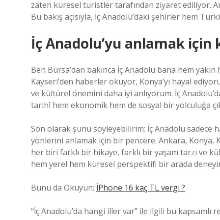
zaten küresel turistler tarafından ziyaret ediliyor. A
Bu bakış açısıyla, İç Anadolu’daki şehirler hem Tür
İç Anadolu’yu anlamak için 
Ben Bursa’dan bakınca İç Anadolu bana hem yakın h
Kayseri’den haberler okuyor, Konya’yı hayal ediyorum
ve kültürel önemini daha iyi anlıyorum. İç Anadolu’d
tarihî hem ekonomik hem de sosyal bir yolculuğa çıka
Son olarak şunu söyleyebilirim: İç Anadolu sadece ha
yönlerini anlamak için bir pencere. Ankara, Konya, Ka
her biri farklı bir hikaye, farklı bir yaşam tarzı ve 
hem yerel hem küresel perspektifi bir arada dene
Bunu da Okuyun:
İPhone 16 kaç TL vergi ?
“İç Anadolu’da hangi iller var” ile ilgili bu kapsaml