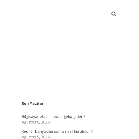
Sidebar
Son Yazılar
ilbet casino
Bilgisayar ekranı neden gelip gider ?
Ağustos 6, 2026
Kediler banyodan sonra nasıl kurutulur ?
Ağustos 5, 2026